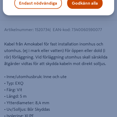
Endast nödvändiga
Godkänn alla
Dra på bilden för att zooma in
Artikelnummer
:
1520734
EAN-kod
:
7340060590077
Kabel från Amokabel för fast installation inomhus och
utomhus. (ej i mark eller vatten) För öppen eller dold (i
rör) förläggning. Vid förläggning utomhus skall särskilda
åtgärder vidtas för att skydda kabeln mot direkt solljus.
• Inne/utomhusbruk: Inne och ute
• Typ: EXQ
• Färg: Vit
• Längd: 5 m
• Ytterdiameter: 8,4 mm
• Uv/Solljus: Bör Skyddas
• Isolering: XLPE