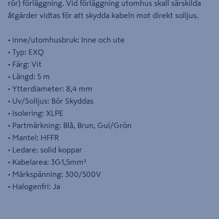
rör) förläggning. Vid förläggning utomhus skall särskilda
åtgärder vidtas för att skydda kabeln mot direkt solljus.
• Inne/utomhusbruk: Inne och ute
• Typ: EXQ
• Färg: Vit
• Längd: 5 m
• Ytterdiameter: 8,4 mm
• Uv/Solljus: Bör Skyddas
• Isolering: XLPE
• Partmärkning: Blå, Brun, Gul/Grön
• Mantel: HFFR
• Ledare: solid koppar
• Kabelarea: 3G1,5mm²
• Märkspänning: 300/500V
• Halogenfri: Ja