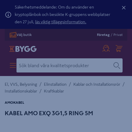
Säkerhetsmeddelande: Om du använder en
kryptoplånbok och besökte K-gruppens webbplatser
den 27 juli,
läs viktig tilläggsinformation.
Välj butik
Företag
/
Privat
/
/
/
El, VVS, Belysning
Elinstallation
Kablar och Installationsrör
/
Installationskablar
Kraftkablar
AMOKABEL
KABEL AMO EXQ 3G1,5 RING 5M
Detaljerad beskrivning finns i produktbeskrivningsområdet