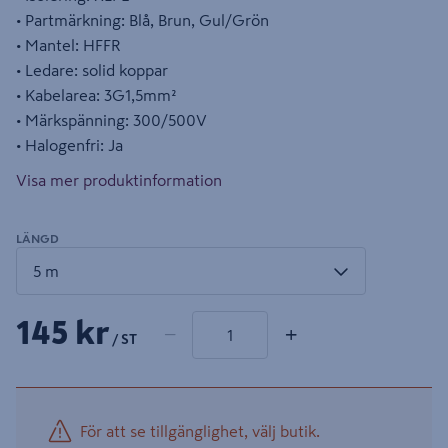
• Partmärkning: Blå, Brun, Gul/Grön
• Mantel: HFFR
• Ledare: solid koppar
• Kabelarea: 3G1,5mm²
• Märkspänning: 300/500V
• Halogenfri: Ja
Visa mer produktinformation
LÄNGD
1 produkter
Antal
145 kr
−
+
/ ST
För att se tillgänglighet, välj butik.