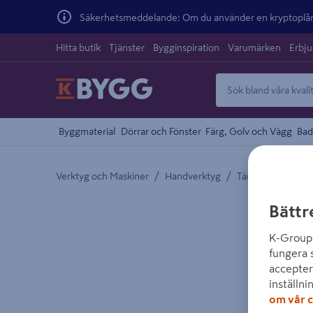
Säkerhetsmeddelande: Om du använder en kryptoplånb
Hitta butik
Tjänster
Bygginspiration
Varumärken
Erbj
Byggmaterial
Dörrar och Fönster
Färg, Golv och Vägg
Bad
/
/
Verktyg och Maskiner
Handverktyg
Tänger och Saxar
Detaljerad beskrivning finns i produktbeskrivnings
Bättr
K-Group 
fungera 
accepter
inställni
om vår c