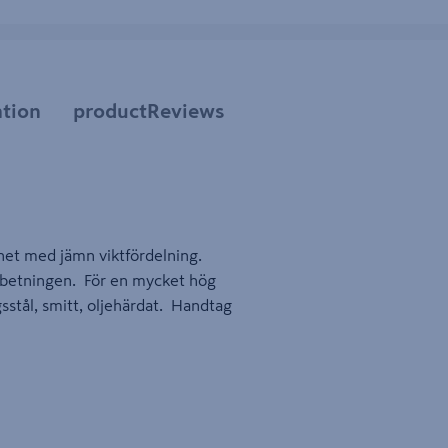
tion
productReviews
het med jämn viktfördelning.
arbetningen. För en mycket hög
stål, smitt, oljehärdat. Handtag