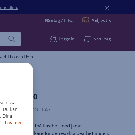
nformation.
Välj butik
Företag
/
Privat
Logga in
Varukorg
ydd
Hus och Hem
X 5001-210
sen ska
. Du kan
AN-kod
:
4003773011552
. Dina
".
Läs mer
ång med hög slithållfasthet med jämn
mtyckt av hantverkare för den exakta bearbetningen.