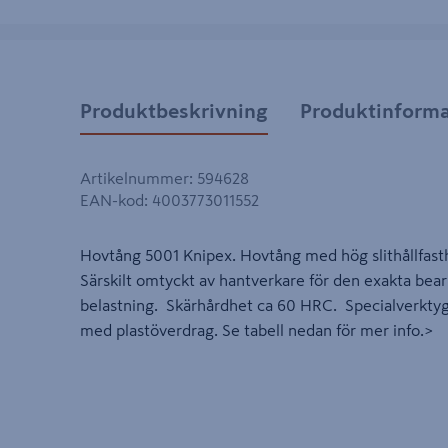
Produktbeskrivning
Produktinforma
Artikelnummer
:
594628
EAN-kod
:
4003773011552
Hovtång 5001 Knipex. Hovtång med hög slithållfast
Särskilt omtyckt av hantverkare för den exakta be
belastning. Skärhårdhet ca 60 HRC. Specialverktygs
med plastöverdrag. Se tabell nedan för mer info.>