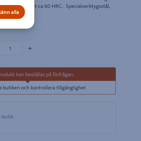
ing. Skärhårdhet ca 60 HRC. Specialverktygsstål,
änn alla
on
kter
+
odukt kan beställas på förfrågan.
a butiken och kontrollera tillgänglighet
i butik