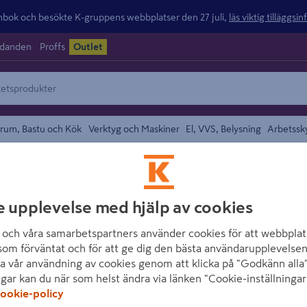
ok och besökte K-gruppens webbplatser den 27 juli,
läs viktig tilläggsi
udanden
Proffs
Outlet
rum, Bastu och Kök
Verktyg och Maskiner
El, VVS, Belysning
Arbetssk
/
Hovtång
området
KNIPEX
e upplevelse med hjälp av cookies
HOVTÅNG KNIPE
och våra samarbetspartners använder cookies för att webbplat
som förväntat och för att ge dig den bästa användarupplevelsen
Artikelnummer
:
594628
E
a vår användning av cookies genom att klicka på "Godkänn alla"
ngar kan du när som helst ändra via länken "Cookie-inställningar
Hovtång 5001 Knipex. Hovt
ookie-policy
viktfördelning. Särskilt o