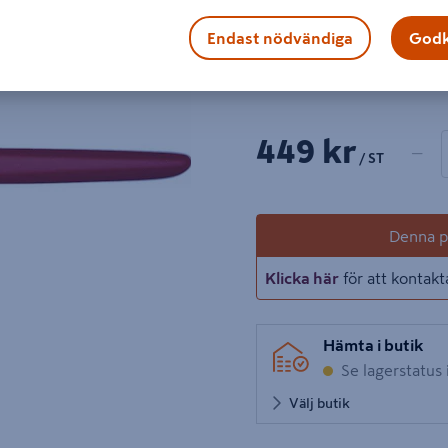
För en mycket hög belastn
Endast nödvändiga
Godk
smitt, oljehärdat. Handtag
Visa mer produktinformati
1 produ
Antal
449 kr
−
/ ST
Denna pr
Klicka här
för att kontakt
Hämta i butik
Se lagerstatus 
Välj butik