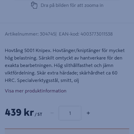
Dra på bilden för att zooma in
Artikelnummer
:
304745
EAN-kod
:
4003773011538
Hovtång 5001 Knipex. Hovtänger/kniptänger för mycket
hög belastning. Särskilt omtyckt av hantverkare för den
exakta bearbetningen. Hög slithållfasthet och jämn
viktfördelning. Skär extra härdade; skärhårdhet ca 60
HRC. Specialverktygsstål, smitt, olj
Visa mer produktinformation
1 produkter
Antal
439 kr
−
+
/ ST