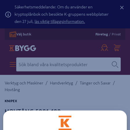
Säkerhetsmeddelande: Om du använder en
kryptoplånbok och besökte K-gruppens webbplatser
den 27 juli,
läs viktig tilläggsinformation.
Välj butik
Företag
/
Privat
/
/
/
Verktyg och Maskiner
Handverktyg
Tänger och Saxar
Hovtång
KNIPEX
HOVTÅNG 5001-180
Detaljerad beskrivning finns i produktbeskrivningsområdet