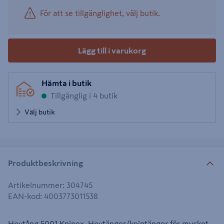
För att se tillgänglighet, välj butik.
Lägg till i varukorg
Hämta i butik
Tillgänglig i 4 butik
Välj butik
Produktbeskrivning
Artikelnummer
:
304745
EAN-kod
:
4003773011538
Hovtång 5001 Knipex. Hovtänger/kniptänger för mycket