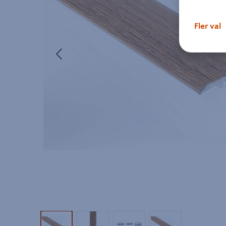
Fler val
Föregående