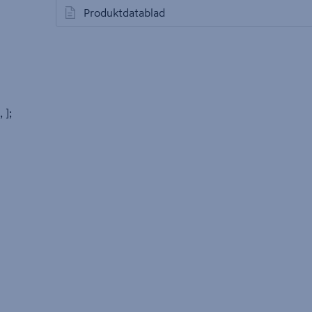
Produktdatablad
öppnas i en ny flik
, ];