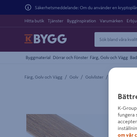
Säkerhetsmeddelande: Om du använder en kryptoplånb
Hitta butik
Tjänster
Bygginspiration
Varumärken
Erbj
Byggmaterial
Dörrar och Fönster
Färg, Golv och Vägg
Bad
/
/
/
Färg, Golv och Vägg
Golv
Golvlister
Övrigt Golvlis
Detaljerad beskrivning finns i produktbeskrivnings
Bättr
K-Group 
fungera 
accepter
inställni
om vår c