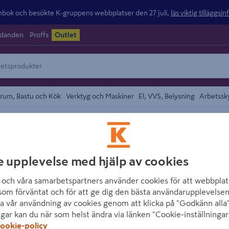
ok och besökte K-gruppens webbplatser den 27 juli,
läs viktig tilläggsi
udanden
Proffs
Outlet
rum, Bastu och Kök
Verktyg och Maskiner
El, VVS, Belysning
Arbetssk
ter
området
GOLVABIA
e upplevelse med hjälp av cookies
GOLVLIST GOLVAB
LAMINAT
och våra samarbetspartners använder cookies för att webbplat
som förväntat och för att ge dig den bästa användarupplevelsen
Artikelnummer
:
1991622
a vår användning av cookies genom att klicka på "Godkänn alla"
ngar kan du när som helst ändra via länken "Cookie-inställningar
ookie-policy