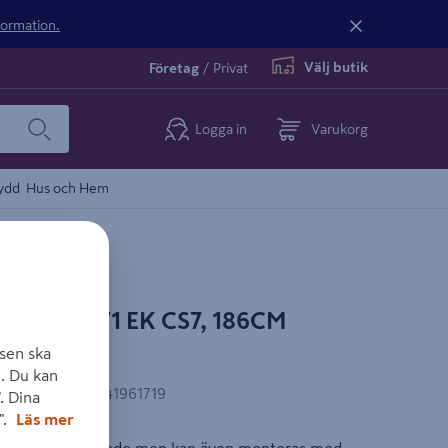
nformation.
Välj butik
Företag
/
Privat
Logga in
Varukorg
ydd
Hus och Hem
IA 196171 EK CS7, 186CM
sen ska
. Du kan
EAN-kod
:
7331041961719
. Dina
".
Läs mer