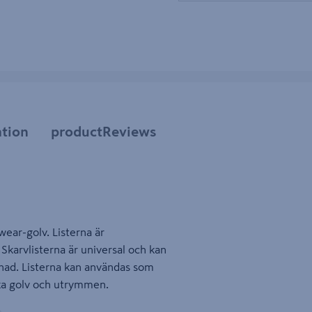
tion
productReviews
wear-golv. Listerna är
karvlisterna är universal och kan
lnad. Listerna kan användas som
lika golv och utrymmen.