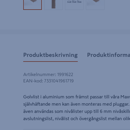
Produktbild 1
Produktbild 2
Produktbild 3
Produktbild 4
Produktbeskrivning
Produktinforma
Artikelnummer
:
1991622
EAN-kod
:
7331041961719
Golvlist i aluminium som främst passar till våra Max
självhäftande men kan även monteras med pluggar. S
även användas som nivålister upp till 6 mm nivåskil
avslutningslist, nivålist och övergångslist mellan o