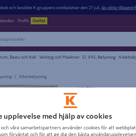
ok och besökte K-gruppens webbplatser den 27 juli,
läs viktig tilläggsi
udanden
Proffs
Outlet
rum, Bastu och Kök
Verktyg och Maskiner
El, VVS, Belysning
Arbetssk
/
ysning
Altanbelysning
området
LIGHTSON
DECKLIGHT LIG
Artikelnummer
:
1963765
e upplevelse med hjälp av cookies
En dubbelriktad vägg- och 
och våra samarbetspartners använder cookies för att webbplat
som förväntat och för att ge dig den bästa användarupplevelsen
ljus passar utmärkt på fasa