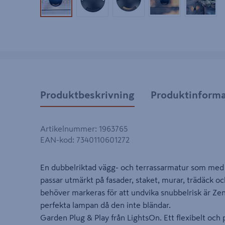
Produktbild 1
Produktbild 2
Produktbild 3
Produktbild 4
Produk
Produktbeskrivning
Produktinforma
Artikelnummer
:
1963765
EAN-kod
:
7340110601272
En dubbelriktad vägg- och terrassarmatur som med s
passar utmärkt på fasader, staket, murar, trädäck o
behöver markeras för att undvika snubbelrisk är Zen
perfekta lampan då den inte bländar.
Garden Plug & Play från LightsOn. Ett flexibelt och p