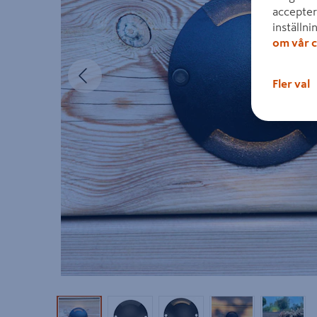
accepter
inställni
om vår c
Föregående
Fler val