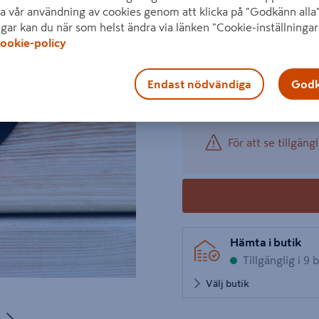
a vår användning av cookies genom att klicka på "Godkänn alla"
Visa mer produktinformati
ngar kan du när som helst ändra via länken "Cookie-inställningar
ookie-policy
1 produk
Antal
Nästa
329 kr
−
/ ST
Endast nödvändiga
Godk
För att se tillgängl
Hämta i butik
Tillgänglig i 9 
Välj butik
Nästa