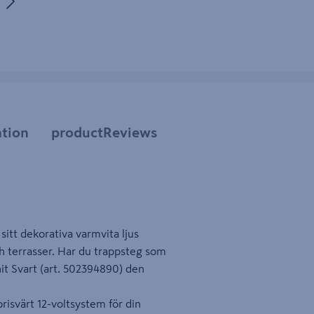
tbild 5
tion
productReviews
itt dekorativa varmvita ljus
ch terrasser. Har du trappsteg som
it Svart (art. 502394890) den
risvärt 12-voltsystem för din