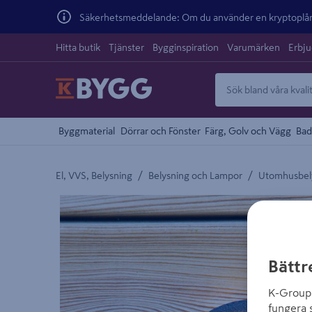
Säkerhetsmeddelande: Om du använder en kryptoplånb
Hitta butik
Tjänster
Bygginspiration
Varumärken
Erbj
Byggmaterial
Dörrar och Fönster
Färg, Golv och Vägg
Bad
/
/
El, VVS, Belysning
Belysning och Lampor
Utomhusbel
Detaljerad beskrivning finns i produktbeskrivnings
Bättr
K-Group 
fungera 