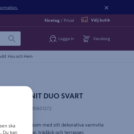
nformation.
Välj butik
Företag
/
Privat
Logga in
Varukorg
ydd
Hus och Hem
HTSON ZENIT DUO SVART
EAN-kod
:
7340110601272
terrassarmatur som med sitt dekorativa varmvita
sen ska
. Du kan
der, staket, murar, trädäck och terrasser.