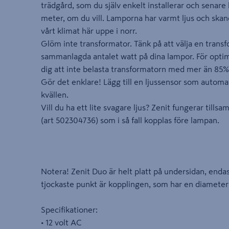
trädgård, som du själv enkelt installerar och senare 
meter, om du vill. Lamporna har varmt ljus och skan
vårt klimat här uppe i norr.
Glöm inte transformator. Tänk på att välja en trans
sammanlagda antalet watt på dina lampor. För opti
dig att inte belasta transformatorn med mer än 85
Gör det enklare! Lägg till en ljussensor som automa
kvällen.
Vill du ha ett lite svagare ljus? Zenit fungerar ti
(art 502304736) som i så fall kopplas före lampan.
Notera! Zenit Duo är helt platt på undersidan, end
tjockaste punkt är kopplingen, som har en diameter
Specifikationer:
• 12 volt AC