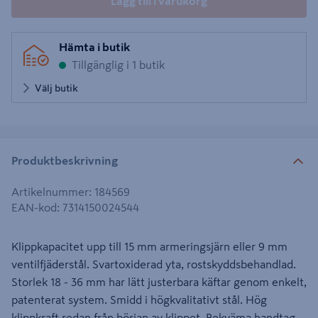
Lägg till i varukorg
Hämta i butik
Tillgänglig i 1 butik
Välj butik
Produktbeskrivning
Artikelnummer
:
184569
EAN-kod
:
7314150024544
Klippkapacitet upp till 15 mm armeringsjärn eller 9 mm
ventilfjäderstål. Svartoxiderad yta, rostskyddsbehandlad.
Storlek 18 - 36 mm har lätt justerbara käftar genom enkelt,
patenterat system. Smidd i högkvalitativt stål. Hög
klippkraft redan från början av klippet. Bekväma handtag.