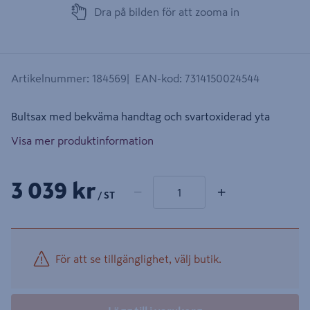
Dra på bilden för att zooma in
Artikelnummer
:
184569
EAN-kod
:
7314150024544
Bultsax med bekväma handtag och svartoxiderad yta
Visa mer produktinformation
1 produkter
Antal
3 039 kr
−
+
/ ST
För att se tillgänglighet, välj butik.