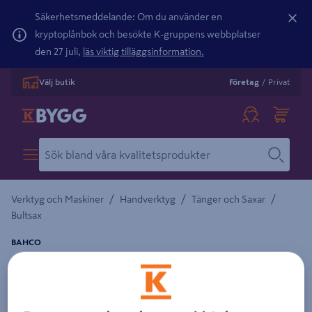
Säkerhetsmeddelande: Om du använder en
kryptoplånbok och besökte K-gruppens webbplatser
den 27 juli,
läs viktig tilläggsinformation.
Välj butik
Företag
/
Privat
/
/
/
Verktyg och Maskiner
Handverktyg
Tänger och Saxar
Bultsax
BAHCO
BULTSAX 4559-36 4559-36
Detaljerad beskrivning finns i produktbeskrivningsområdet