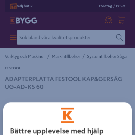
Välj butik
Företag
/
Privat
/
/
Verktyg och Maskiner
Maskintillbehör
Systemtillbehör Sågar
FESTOOL
ADAPTERPLATTA FESTOOL KAP&GERSÅG
UG-AD-KS 60
Detaljerad beskrivning finns i produktbeskrivningsområdet
Bättre upplevelse med hjälp