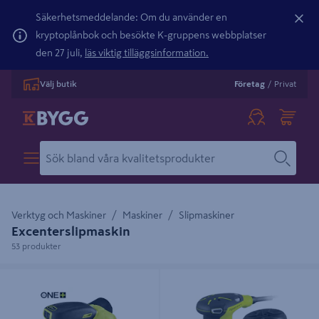
Säkerhetsmeddelande: Om du använder en
kryptoplånbok och besökte K-gruppens webbplatser
den 27 juli,
läs viktig tilläggsinformation.
Välj butik
Företag
/
Privat
Verktyg och Maskiner
Maskiner
Slipmaskiner
Excenterslipmaskin
53 produkter
EXCENTERSLIP RYOBI RROS18C-0
EXCENTERSLIP ROS310-SA20
RYOBI