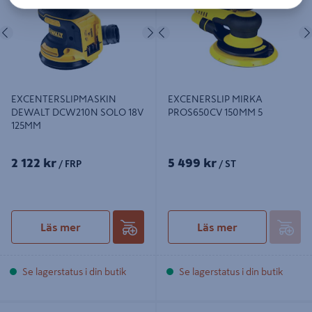
Föregående
Nästa
Föregående
EXCENTERSLIPMASKIN
EXCENERSLIP MIRKA
DEWALT DCW210N SOLO 18V
PROS650CV 150MM 5
125MM
2 122 kr
5 499 kr
/ FRP
/ ST
Läs mer
Läs mer
Se lagerstatus i din butik
Se lagerstatus i din butik
RAKSLIPMASKIN BOSCH GGS 30
PLANSLIP RSS200-G