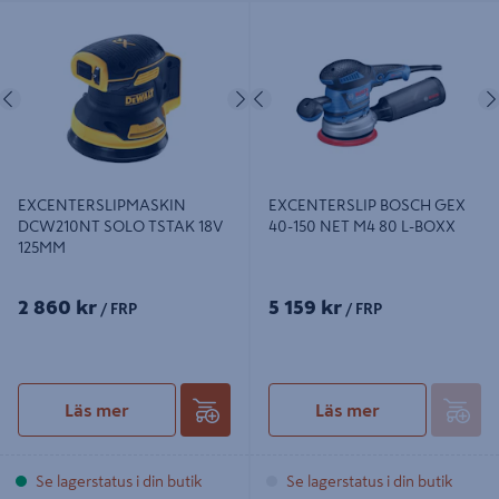
EXCENTERSLIPMASKIN
EXCENTERSLIP BOSCH GEX 40-150
DCW210NT SOLO TSTAK 18V
NET M4 80 L-BOXX
125MM
Föregående
Nästa
Föregående
EXCENTERSLIPMASKIN
EXCENTERSLIP BOSCH GEX
DCW210NT SOLO TSTAK 18V
40-150 NET M4 80 L-BOXX
125MM
2 860 kr
5 159 kr
/ FRP
/ FRP
Läs mer
Läs mer
Se lagerstatus i din butik
Se lagerstatus i din butik