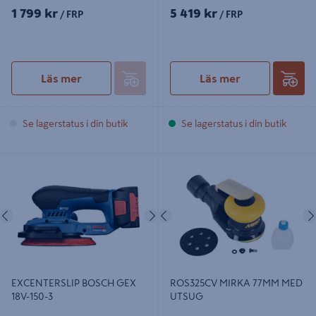
1 799 kr
5 419 kr
/ FRP
/ FRP
Läs mer
Läs mer
Se lagerstatus i din butik
Se lagerstatus i din butik
EXCENTERSLIP BOSCH GEX 18V-
ROS325CV MIRKA 77MM MED
150-3
UTSUG
Föregående
Nästa
Föregående
EXCENTERSLIP BOSCH GEX
ROS325CV MIRKA 77MM MED
18V-150-3
UTSUG