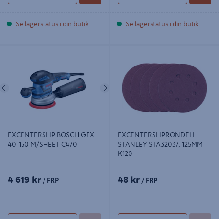
Se lagerstatus i din butik
Se lagerstatus i din butik
EXCENTERSLIP BOSCH GEX 40-150
EXCENTERSLIPRONDELL STANLEY
M/SHEET C470
STA32037, 125MM K120
Föregående
Nästa
EXCENTERSLIP BOSCH GEX
EXCENTERSLIPRONDELL
40-150 M/SHEET C470
STANLEY STA32037, 125MM
K120
4 619 kr
48 kr
/ FRP
/ FRP