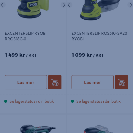
Föregående
Nästa
Föregående
EXCENTERSLIP RYOBI
EXCENTERSLIP ROS310-SA20
RROS18C-0
RYOBI
1 499 kr
1 099 kr
/ KRT
/ KRT
Läs mer
Läs mer
Se lagerstatus i din butik
Se lagerstatus i din butik
EXCENTERSLIP BOSCH PEX 400
EXCENTERSLIP BOSCH
AE
EASYORBIT, 18V-101X2AH