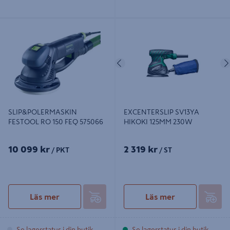
SLIP&POLERMASKIN FESTOOL RO
EXCENTERSLIP SV13YA HIKOKI
150 FEQ 575066
125MM 230W
Föregående
SLIP&POLERMASKIN
EXCENTERSLIP SV13YA
FESTOOL RO 150 FEQ 575066
HIKOKI 125MM 230W
10 099 kr
2 319 kr
/ PKT
/ ST
Läs mer
Läs mer
Se lagerstatus i din butik
Se lagerstatus i din butik