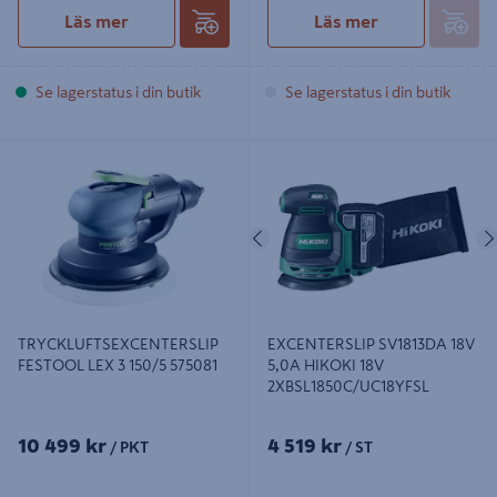
Läs mer
Läs mer
Se lagerstatus i din butik
Se lagerstatus i din butik
TRYCKLUFTSEXCENTERSLIP
EXCENTERSLIP SV1813DA 18V 5,0A
FESTOOL LEX 3 150/5 575081
HIKOKI 18V 2XBSL1850C/UC18YFSL
Föregående
TRYCKLUFTSEXCENTERSLIP
EXCENTERSLIP SV1813DA 18V
FESTOOL LEX 3 150/5 575081
5,0A HIKOKI 18V
2XBSL1850C/UC18YFSL
10 499 kr
4 519 kr
/ PKT
/ ST