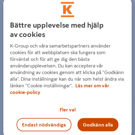
Bättre upplevelse med hjälp
av cookies
SLIP-&POLERMASKIN RO 125
EXCENTERSLIP DEWALT
K-Group och våra samarbetspartners använder
FEQ-PLUS
DWE6423 125MM
cookies för att webbplatsen ska fungera som
förväntat och för att ge dig den bästa
9 219 kr
1 819 kr
/ PKT
/ FRP
användarupplevelsen. Du kan acceptera vår
användning av cookies genom att klicka på "Godkänn
alla". Dina inställningar kan du när som helst ändra via
länken "Cookie-inställningar".
Läs mer om vår
Läs mer
Läs mer
cookie-policy
Fler val
Se lagerstatus i din butik
Se lagerstatus i din butik
Endast nödvändiga
Godkänn alla
EXCENTERSLIPMASKIN DEWALT
EXCENERSLIP MIRKA PROS650CV
DCW210N SOLO 18V 125MM
150MM 5