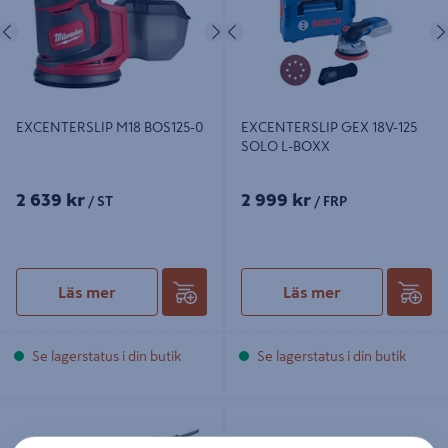
Föregående
Nästa
Föregående
EXCENTERSLIP M18 BOS125-0
EXCENTERSLIP GEX 18V-125
SOLO L-BOXX
2 639 kr
2 999 kr
/ ST
/ FRP
Läs mer
Läs mer
Se lagerstatus i din butik
Se lagerstatus i din butik
SLIP-&POLERMASKIN RO 125 FEQ-
EXCENTERSLIP DEWALT DWE6423
PLUS
125MM