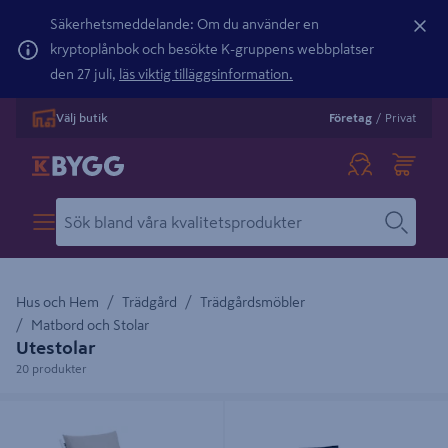
Säkerhetsmeddelande: Om du använder en
kryptoplånbok och besökte K-gruppens webbplatser
den 27 juli,
läs viktig tilläggsinformation.
Välj butik
Företag
/
Privat
Hus och Hem
Trädgård
Trädgårdsmöbler
Matbord och Stolar
Utestolar
20 produkter
STOL CELLO COMFORT
STOL CELLO PARMA SVART