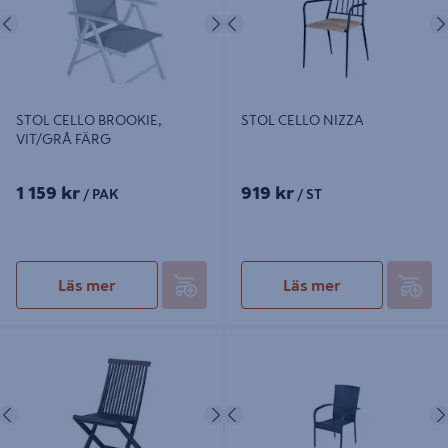
Föregående
Nästa
Föregående
STOL CELLO BROOKIE,
STOL CELLO NIZZA
VIT/GRÅ FÄRG
1 159 kr
919 kr
/ PAK
/ ST
Läs mer
Läs mer
HOPFÄLLBAR STOL CELLO ACASIA
STOL CELLO ISLAND
POLYROTTING SVART
Föregående
Nästa
Föregående