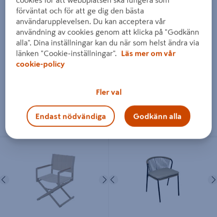
förväntat och för att ge dig den bästa
användarupplevelsen. Du kan acceptera vår
användning av cookies genom att klicka på "Godkänn
STOL CELLO PARMA GRÅ
TRÄDGÅRDSSTOL CELLO
alla". Dina inställningar kan du när som helst ändra via
NAXOS VIT 7-POSITION
länken "Cookie-inställningar".
Läs mer om vår
cookie-policy
599 kr
999 kr
/ ST
/ ST
Fler val
Endast nödvändiga
Godkänn alla
Läs mer
Läs mer
REGISSÖRSSTOL CELLO CANNES
STOL CELLO SIRO
Föregående
Nästa
Föregående