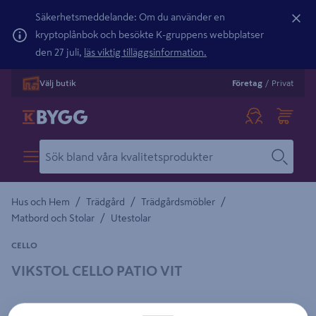
Säkerhetsmeddelande: Om du använder en
kryptoplånbok och besökte K-gruppens webbplatser
den 27 juli,
läs viktig tilläggsinformation.
Välj butik
Företag
/
Privat
/
/
/
Hus och Hem
Trädgård
Trädgårdsmöbler
/
Matbord och Stolar
Utestolar
CELLO
VIKSTOL CELLO PATIO VIT
Detaljerad beskrivning finns i produktbeskrivningsområdet