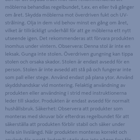
möblerna behandlas regelbundet, t.ex. en eller två gånger
om året. Skydda möblerna mot överdriven fukt och UV-
strålning. Olja in dem vid behov minst en gång om året,
vilket är tillräckligt underhåll för att ge möblerna ett nytt
utseende igen. Det rekommenderas att förvara produkten
inomhus under vintern. Observera: Denna stol är inte en
leksak. Gunga inte stolen. Överdriven gungning kan tippa
stolen och orsaka skador. Stolen är endast avsedd för en
person. Stolen är inte avsedd att stå på och fungerar inte
som pall eller stege. Använd endast på plana ytor. Använd
skyddshandskar vid montering. Felaktig användning av
produkten eller användning i strid med instruktionerna
leder till skador. Produkten är endast avsedd för normalt
hushållsbruk. Säkerhet: Observera att produkter som
monteras med skruvar bör efterdras regelbundet för att
säkerställa att produkten förblir stabil och säker under
hela sin livslängd. När produkten monteras korrekt och
används för avsett ändamål utgör den inte någon fara för