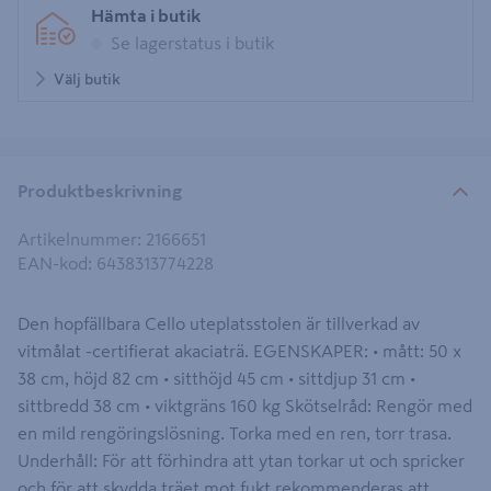
Hämta i butik
Se lagerstatus i butik
Välj butik
Produktbeskrivning
Artikelnummer
:
2166651
EAN-kod
:
6438313774228
Den hopfällbara Cello uteplatsstolen är tillverkad av
vitmålat -certifierat akaciaträ. EGENSKAPER: • mått: 50 x
38 cm, höjd 82 cm • sitthöjd 45 cm • sittdjup 31 cm •
sittbredd 38 cm • viktgräns 160 kg Skötselråd: Rengör med
en mild rengöringslösning. Torka med en ren, torr trasa.
Underhåll: För att förhindra att ytan torkar ut och spricker
och för att skydda träet mot fukt rekommenderas att