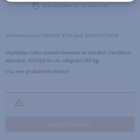
Dra på bilden för att zooma in
Artikelnummer
:
2166651
EAN-kod
:
6438313774228
Hopfällbar Cello-utestol tillverkad av vitmålat -certifierat
akaciaträ. Sitthöjd 45 cm, viktgräns 160 kg.
Visa mer produktinformation
Lägg till i varukorg