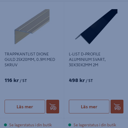
TRAPPKANTLIST DIONE GULD
L-LIST D-PROFILE ALUMINIUM
25X20MM, 0.9M MED SKRUV
SVART, 30X30X2MM 2M
TRAPPKANTLIST DIONE
L-LIST D-PROFILE
GULD 25X20MM, 0.9M MED
ALUMINIUM SVART,
SKRUV
30X30X2MM 2M
116 kr
498 kr
/ ST
/ ST
Läs mer
Läs mer
Se lagerstatus i din butik
Se lagerstatus i din butik