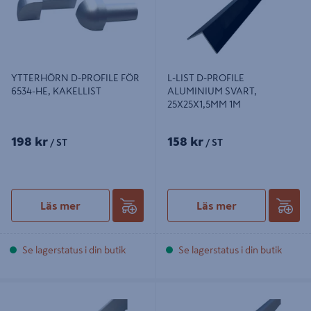
YTTERHÖRN D-PROFILE FÖR
L-LIST D-PROFILE
6534-HE, KAKELLIST
ALUMINIUM SVART,
25X25X1,5MM 1M
198 kr
158 kr
/ ST
/ ST
Läs mer
Läs mer
Se lagerstatus i din butik
Se lagerstatus i din butik
L-LIST D-PROFILE ALUMINIUM N
L-LIST D-PROFILE ALUMINIUM N
GRAFIT, 30X30X2MM 2M
GRAFIT, 25X25X1,5MM 2M