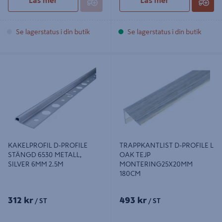
Läs mer
Läs mer
Se lagerstatus i din butik
Se lagerstatus i din butik
KAKELPROFIL D-PROFILE STÄNGD
TRAPPKANTLIST D-PROFILE L OAK
6530 METALL, SILVER 6MM 2.5M
TEJP MONTERING25X20MM
180CM
KAKELPROFIL D-PROFILE
TRAPPKANTLIST D-PROFILE L
STÄNGD 6530 METALL,
OAK TEJP
SILVER 6MM 2.5M
MONTERING25X20MM
180CM
312 kr
493 kr
/ ST
/ ST