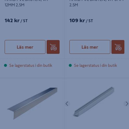
12MM 2.5M
2.5M
142 kr
109 kr
/ ST
/ ST
Läs mer
Läs mer
Se lagerstatus i din butik
Se lagerstatus i din butik
HÖRNSKYDDSLIST D-PROFILE
U-PROFIL HABO B60 AL
ROSTFRI, 30X30MM 300CM
10X10X1000MM, B60
10X10X1000MM AL
Föregående