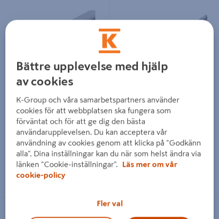
SPEGELLIST D-PROFILE FÖR GLAS
KAKELPROFIL D-PROFILE STÄNGD
ALUMINIUM, VIT 4MM 1M
6535HE, METALL SILVER 10MM
2.5M
Bättre upplevelse med hjälp
av cookies
SPEGELLIST D-PROFILE FÖR
KAKELPROFIL D-PROFILE
GLAS ALUMINIUM, VIT 4MM
STÄNGD 6535HE, METALL
K-Group och våra samarbetspartners använder
1M
SILVER 10MM 2.5M
cookies för att webbplatsen ska fungera som
förväntat och för att ge dig den bästa
141 kr
323 kr
användarupplevelsen. Du kan acceptera vår
/ ST
/ ST
användning av cookies genom att klicka på "Godkänn
alla". Dina inställningar kan du när som helst ändra via
länken "Cookie-inställningar".
Läs mer om vår
cookie-policy
Läs mer
Läs mer
Fler val
Se lagerstatus i din butik
Se lagerstatus i din butik