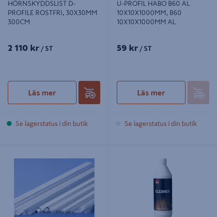
HÖRNSKYDDSLIST D-
U-PROFIL HABO B60 AL
PROFILE ROSTFRI, 30X30MM
10X10X1000MM, B60
300CM
10X10X1000MM AL
2 110 kr
59 kr
/ ST
/ ST
Läs mer
Läs mer
Se lagerstatus i din butik
Se lagerstatus i din butik
I-LIST D-PROFILE 20X2MM SILVER,
CLEANER KÄHRS 1L
2M