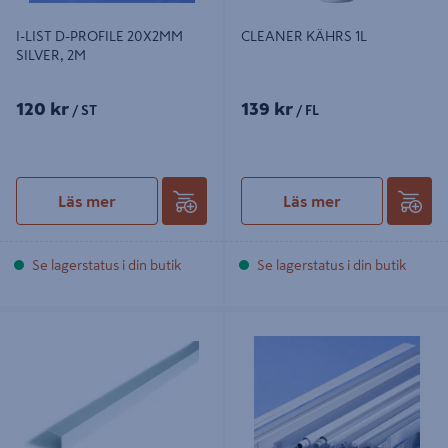
I-LIST D-PROFILE 20X2MM
CLEANER KÄHRS 1L
SILVER, 2M
120 kr
139 kr
/ ST
/ FL
Läs mer
Läs mer
Se lagerstatus i din butik
Se lagerstatus i din butik
L-LIST D-PROFILE ALUMINIUM
I-LIST D-PROFILE 20X2MM SILVER,
SILVER, 15X15X1MM 2M
1M