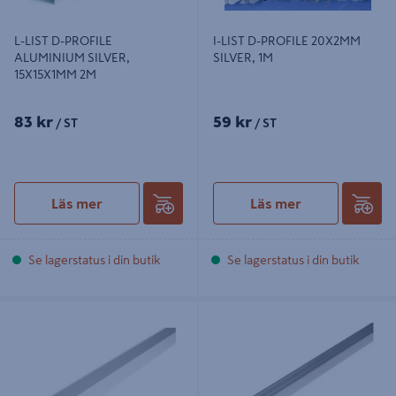
L-LIST D-PROFILE
I-LIST D-PROFILE 20X2MM
ALUMINIUM SILVER,
SILVER, 1M
15X15X1MM 2M
83 kr
59 kr
/ ST
/ ST
Läs mer
Läs mer
Se lagerstatus i din butik
Se lagerstatus i din butik
L-LIST D-PROFILE ALUMINIUM
TRAPPKANTLIST D-PROFILE N
SILVER, 25X25X1.5MM 3M
GRAFIT TEJP MONTERING 180CM
25X20MM