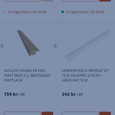
Se lagerstatus i din butik
Se lagerstatus i din butik
AVSLLIST KÄHRS EK MAS MATT
HÖRNSKYDD D-PROFILE VIT TEJP
38/21 2.4, 38X21X2400 MATTLACK
25X25MM, 270CM I HÅRD PVC TEJP
Föregående
Nästa
AVSLLIST KÄHRS EK MAS
HÖRNSKYDD D-PROFILE VIT
MATT 38/21 2.4, 38X21X2400
TEJP 25X25MM, 270CM I
MATTLACK
HÅRD PVC TEJP
739 kr
242 kr
/ ST
/ ST