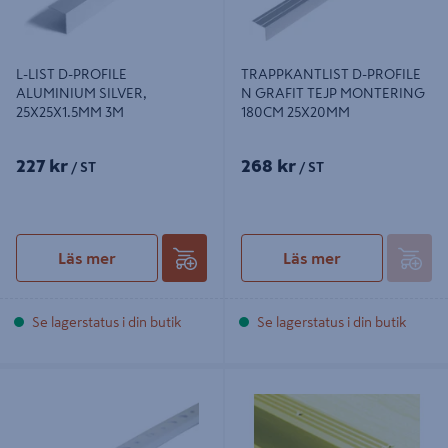
L-LIST D-PROFILE
TRAPPKANTLIST D-PROFILE
ALUMINIUM SILVER,
N GRAFIT TEJP MONTERING
25X25X1.5MM 3M
180CM 25X20MM
227 kr
268 kr
/ ST
/ ST
Läs mer
Läs mer
Se lagerstatus i din butik
Se lagerstatus i din butik
KAKELPROFIL D-PROFILE VIT I
TRAPPKANTLIST DIONE GULD
METALL, REKTANGULÄR 8MM
29X29MM, 1.8M MED SKRUV
250CM