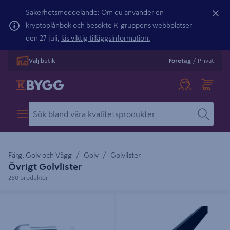
Säkerhetsmeddelande: Om du använder en
kryptoplånbok och besökte K-gruppens webbplatser
den 27 juli,
läs viktig tilläggsinformation.
Välj butik
Företag
/
Privat
Färg, Golv och Vägg
Golv
Golvlister
Övrigt Golvlister
260 produkter
YTTERHÖRN D-PROFILE FÖR 6534-
L-LIST D-PROFILE ALUMINIUM
HE, KAKELLIST
SVART, 25X25X1,5MM 1M