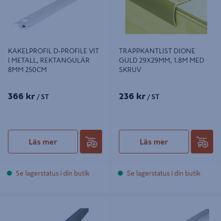
KAKELPROFIL D-PROFILE VIT
TRAPPKANTLIST DIONE
I METALL, REKTANGULÄR
GULD 29X29MM, 1.8M MED
8MM 250CM
SKRUV
366 kr
236 kr
/ ST
/ ST
Läs mer
Läs mer
Se lagerstatus i din butik
Se lagerstatus i din butik
L-LIST D-PROFILE ALUMINIUM N
TRAPPKANTLIST D-PROFILE
GRAFIT, 25X25X1,5MM 1M
SILVER 29X29MM 0.9M MED
SKRUV