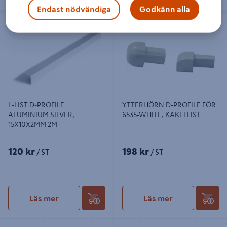
Endast nödvändiga
Godkänn alla
L-LIST D-PROFILE ALUMINIUM
YTTERHÖRN D-PROFILE FÖR 6535-
SILVER, 15X10X2MM 2M
WHITE, KAKELLIST
L-LIST D-PROFILE
YTTERHÖRN D-PROFILE FÖR
ALUMINIUM SILVER,
6535-WHITE, KAKELLIST
15X10X2MM 2M
120 kr
198 kr
/ ST
/ ST
Läs mer
Läs mer