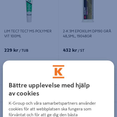
LIM TEC7 TEC7 MS POLYMER
2-K 3M EPOXILIM DP190 GRÅ
VIT 100ML
48,5ML, 19048GR
229 kr
432 kr
/ TUB
/ ST
Läs mer
Läs mer
Bättre upplevelse med hjälp
Se lagerstatus i din butik
Se lagerstatus i din butik
av cookies
K-Group och våra samarbetspartners använder
FOGMASSA TEC7 TEC7 TEGELRÖD
SNABBLIM LOCTITE CYA 480 20G
cookies för att webbplatsen ska fungera som
MS-POLYMER 310ML
METALL/METALL, GUMMI
förväntat och för att ge dig den bästa