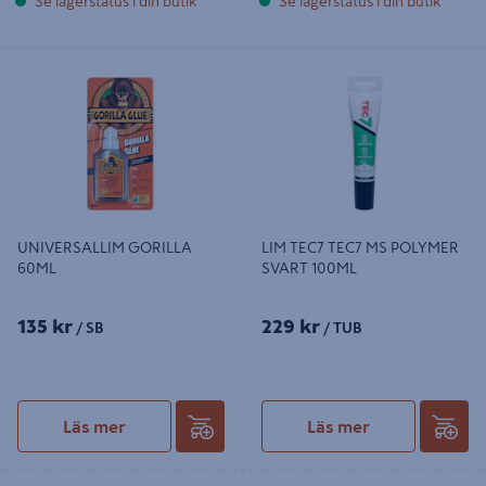
Se lagerstatus i din butik
Se lagerstatus i din butik
UNIVERSALLIM GORILLA 60ML
LIM TEC7 TEC7 MS POLYMER
SVART 100ML
UNIVERSALLIM GORILLA
LIM TEC7 TEC7 MS POLYMER
60ML
SVART 100ML
135 kr
229 kr
/ SB
/ TUB
Läs mer
Läs mer