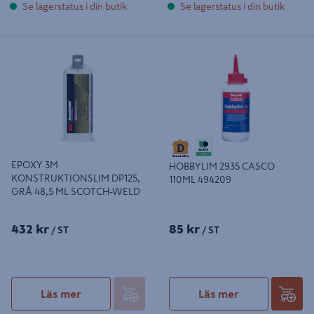
Se lagerstatus i din butik
Se lagerstatus i din butik
EPOXY 3M KONSTRUKTIONSLIM
HOBBYLIM 2935 CASCO 110ML
DP125, GRÅ 48,5 ML SCOTCH-
494209
WELD
EPOXY 3M
HOBBYLIM 2935 CASCO
KONSTRUKTIONSLIM DP125,
110ML 494209
GRÅ 48,5 ML SCOTCH-WELD
432 kr
85 kr
/ ST
/ ST
Läs mer
Läs mer