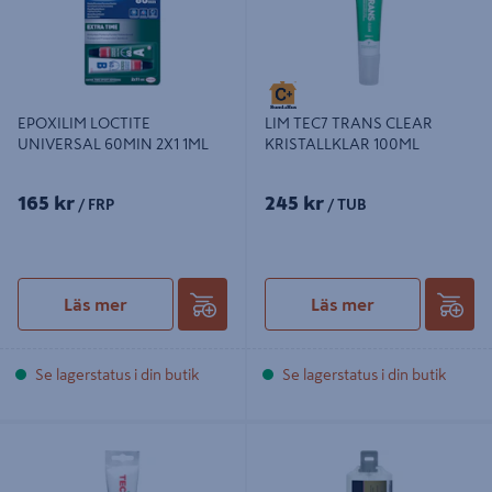
EPOXILIM LOCTITE
LIM TEC7 TRANS CLEAR
UNIVERSAL 60MIN 2X1 1ML
KRISTALLKLAR 100ML
165 kr
245 kr
/ FRP
/ TUB
Läs mer
Läs mer
Se lagerstatus i din butik
Se lagerstatus i din butik
LIM TEC7 TEC7 MS POLYMER VIT
2-K 3M EPOXILIM DP190 GRÅ
100ML
48,5ML, 19048GR