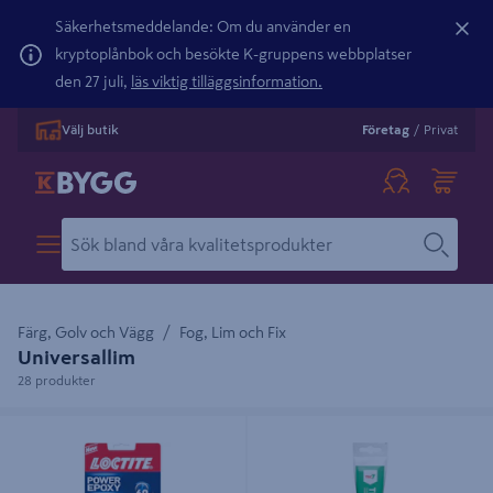
Säkerhetsmeddelande: Om du använder en
kryptoplånbok och besökte K-gruppens webbplatser
den 27 juli,
läs viktig tilläggsinformation.
Välj butik
Företag
/
Privat
Färg, Golv och Vägg
Fog, Lim och Fix
Universallim
28 produkter
EPOXILIM LOCTITE UNIVERSAL
LIM TEC7 TRANS CLEAR
60MIN 2X1 1ML
KRISTALLKLAR 100ML