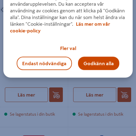
användarupplevelsen. Du kan acceptera vår
Föregående
Nästa
användning av cookies genom att klicka på "Godkänn
alla". Dina inställningar kan du när som helst ändra via
länken "Cookie-inställningar".
Läs mer om vår
cookie-policy
SNABBLIM LOCTITE CYA 480
FOGMASSA TEC7 TEC7
20G METALL/METALL,
TEGELRÖD MS-POLYMER
Fler val
GUMMI
310ML
Endast nödvändiga
Godkänn alla
359 kr
515 kr
/ TUB
/ FL
Läs mer
Läs mer
Se lagerstatus i din butik
Se lagerstatus i din butik
SNABBLIM LOCTITE UNIVERSAL
SNABBLIM LOCTITE CYA 401 20G