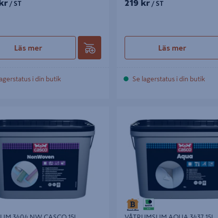
kr
219 kr
/ ST
/ ST
Läs mer
Läs mer
agerstatus i din butik
Se lagerstatus i din butik
 3404 NW CASCO 15L
VÅTRUMSLIM AQUA 3437 15L
IM 3404 NW CASCO 15L
VÅTRUMSLIM AQUA 3437 15L