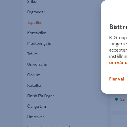
Silikon
Fogmedel
Tapetlim
Bättr
Kontaktlim
VÄGG
K-Group 
Monteringslim
fungera 
accepter
Trälim
195 
inställni
om vår c
Universallim
Golvlim
Fler val
Kakelfix
Finish För Fogar
Se l
Övriga Lim
Limstavar
VÄVLIM 