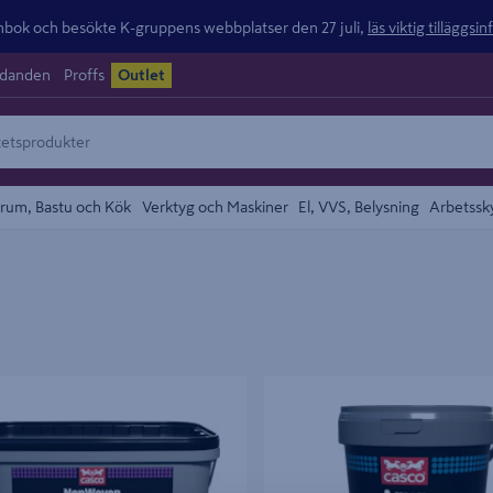
ok och besökte K-gruppens webbplatser den 27 juli,
läs viktig tilläggsi
udanden
Proffs
Outlet
rum, Bastu och Kök
Verktyg och Maskiner
El, VVS, Belysning
Arbetssk
M 3404 NW CASCO 5L
VÅTRUMSLIM AQUA 3437 1L