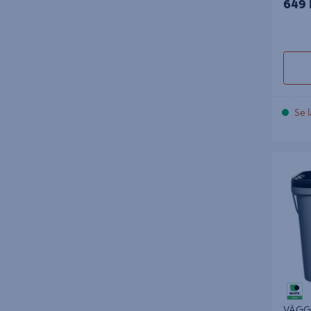
649 
fantastiska ut i många år framöver. Hitta
övriga tapetseringstillbehör i vår kategori
för
tapetverktyg
.
Utforska vårt sortiment av
tapetlim
Se l
Besök K-Bygg för att upptäcka vårt
omfattande utbud av tapetlim och hitta
VÄGGLIM
det som passar just ditt projekt. Vi finns
alltid här för att hjälpa dig med råd och tips
för att säkerställa att du får det bästa
resultatet. Glöm inte att även kolla in vår
kategori för fog, lim och fix
, där du kan
hitta relaterade produkter som
kontaktlim
och
monteringslim
för andra delar av ditt
projekt. Med K-Bygg vid din sida blir ditt
byggprojekt både enkelt och
framgångsrikt.
VÄGGL