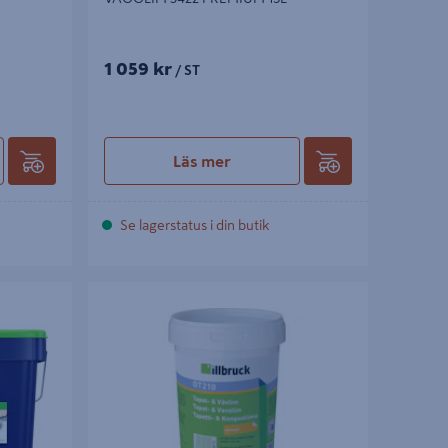
1 059 kr
/ ST
Läs mer
Se lagerstatus i din butik
ARD 5L
TAPET&VÄVLIM ILLBRUCK OT210
ALLROUND 1L