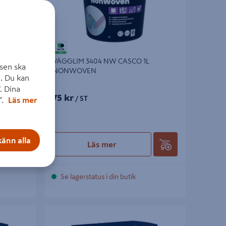
VÄGGLIM 3404 NW CASCO 1L
sen ska
NONWOVEN
. Du kan
. Dina
75 kr
/ ST
".
Läs mer
änn alla
Läs mer
Se lagerstatus i din butik
NIA 500G
TAPETKLISTER BOSTIK T20 HERNIA 250G