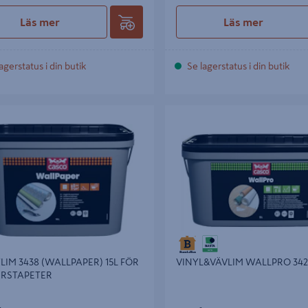
Läs mer
Läs mer
agerstatus i din butik
Se lagerstatus i din butik
M 3438 (WALLPAPER) 15L FÖR
VINYL&VÄVLIM WALLPRO 3424 
STAPETER
LIM 3438 (WALLPAPER) 15L FÖR
VINYL&VÄVLIM WALLPRO 342
ERSTAPETER