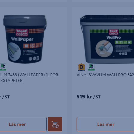
M 3438 (WALLPAPER) 1L FÖR
VINYL&VÄVLIM WALLPRO 3424 1
STAPETER
LIM 3438 (WALLPAPER) 1L FÖR
VINYL&VÄVLIM WALLPRO 3424
ERSTAPETER
r
519 kr
/ ST
/ ST
Läs mer
Läs mer