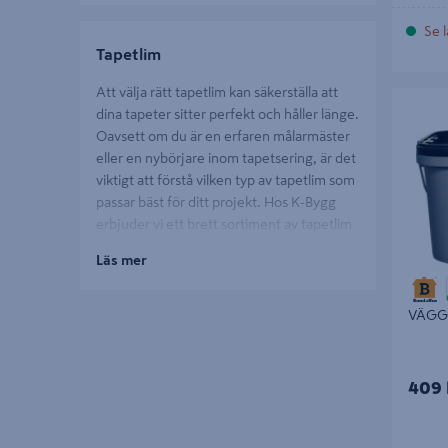
Se l
Tapetlim
Att välja rätt tapetlim kan säkerställa att
VÄGGLIM
dina tapeter sitter perfekt och håller länge.
Oavsett om du är en erfaren målarmäster
eller en nybörjare inom tapetsering, är det
viktigt att förstå vilken typ av tapetlim som
passar bäst för ditt projekt. Hos K-Bygg
erbjuder vi ett brett sortiment av tapetlim
som är anpassade för olika typer av tapeter
Läs mer
och underlag.
VÄGGL
Att välja rätt tapetlim
Tapetlim är inte bara en klisterprodukt; det
409 
är nyckeln till ett hållbart och professionellt
resultat. För non woven-tapeter, som är
populära för sin enkelhet och hållbarhet, är