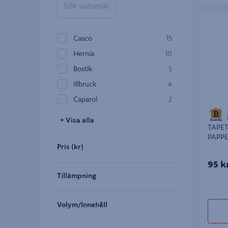
TAPETLI
PAPPER
Casco
15
Hernia
10
Bostik
5
Illbruck
4
Caparol
2
+ Visa alla
TAPET
PAPP
Pris (kr)
95 k
Tillämpning
Volym/Innehåll