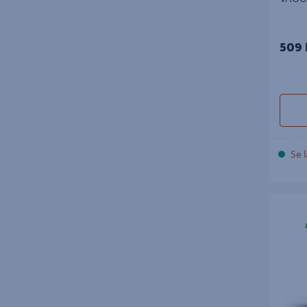
509 
Se l
VÄVLIM 