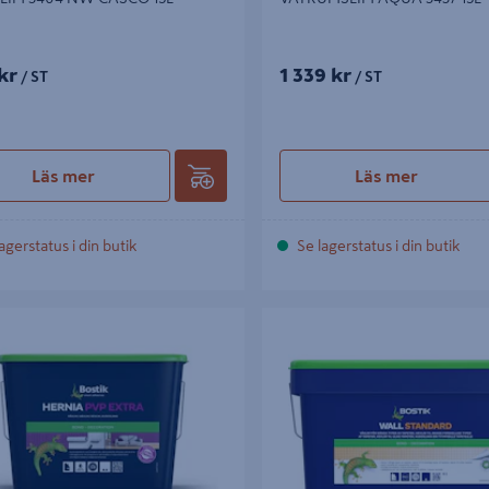
kr
1 339 kr
/ ST
/ ST
Läs mer
Läs mer
agerstatus i din butik
Se lagerstatus i din butik
BOSTIK PVP EXTRA HERNIA 15L
TAPETLIM BOSTIK WALL STAND