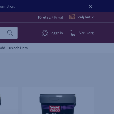
nformation.
Välj butik
Företag
/
Privat
Logga in
Varukorg
ydd
Hus och Hem
VÄGGLIM 3404 NW CASCO 1L
NONWOVEN