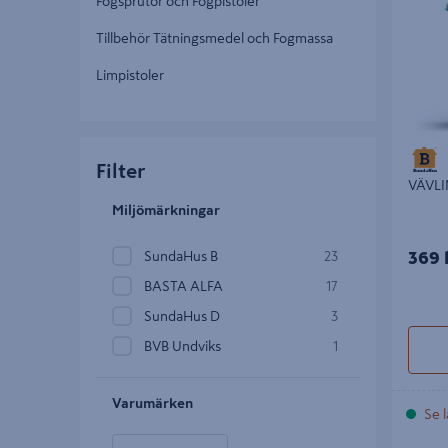
Fogsprutor och Fogpistoler
Tillbehör Tätningsmedel och Fogmassa
Limpistoler
Filter
VÄVLI
Miljömärkningar
SundaHus B
23
369 
BASTA ALFA
17
SundaHus D
3
BVB Undviks
1
Varumärken
Se l