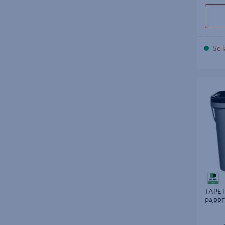
det viktigt att använda ett tapetlim som är
speciellt framtaget för dessa material.
Genom att välja det bästa tapetlimmet kan
du undvika problem som bubblor och
Se l
ojämnheter, vilket sparar både tid och
pengar i längden. Utforska en mängd olika
alternativ från populära varumärken som
TAPETLI
exempelvis Mirka och Casco.
PAPPER
Vårt urval av tapetlim
Tapetlimmen i vårt sortiment är lätta att
blanda och applicera, vilket gör dem till ett
utmärkt val för både stora och små projekt.
Dessutom har de miljön i åtanke och är
säkra att använda, vilket är viktigt för både
TAPET
användare och ur hållbarhetssynpunkt.
PAPP
Med rätt tapetlim kan du säkerställa att
dina tapeter sitter fast ordentligt och ser