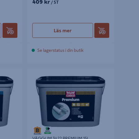
409 kr
/ ST
Läs mer
Se lagerstatus i din butik
VÄGGLIM 3422 PREMIUM 15L
VÄGGLIM 3422 PREMIUM 15L