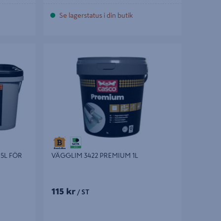
Se lagerstatus i din butik
 FÖR
VÄGGLIM 3422 PREMIUM 1L
 5L FÖR
VÄGGLIM 3422 PREMIUM 1L
115 kr
/ ST