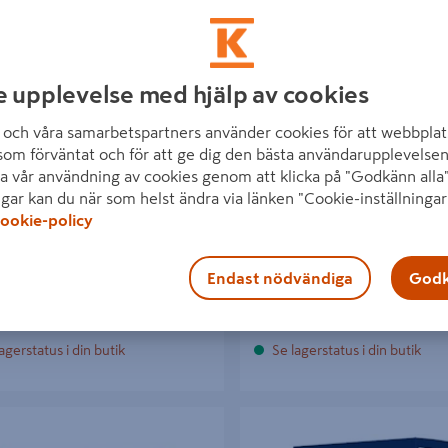
e upplevelse med hjälp av cookies
LIM 3404 NW CASCO 5L
VÅTRUMSLIM AQUA 3437 1L
och våra samarbetspartners använder cookies för att webbplat
som förväntat och för att ge dig den bästa användarupplevelsen
a vår användning av cookies genom att klicka på "Godkänn alla"
kr
105 kr
/ ST
/ ST
ngar kan du när som helst ändra via länken "Cookie-inställningar
ookie-policy
Endast nödvändiga
Godk
Läs mer
Läs mer
agerstatus i din butik
Se lagerstatus i din butik
PVP EXTRA HERNIA 5L
TAPETKLISTER BOSTIK T20 HER