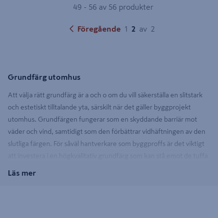
49 - 56 av 56 produkter
Föregående
1
2
av
2
Grundfärg utomhus
Att välja rätt grundfärg är a och o om du vill säkerställa en slitstark
och estetiskt tilltalande yta, särskilt när det gäller byggprojekt
utomhus. Grundfärgen fungerar som en skyddande barriär mot
väder och vind, samtidigt som den förbättrar vidhäftningen av den
slutliga färgen. För såväl hantverkare som byggproffs är det viktigt
att investera i en högkvalitativ grundfärg som kan stå emot de tuffa
svenska klimatförhållandena.
Läs mer
Varför välja grundfärg utomhus?
Grundfärg för utomhusbruk är inte bara en förberedande