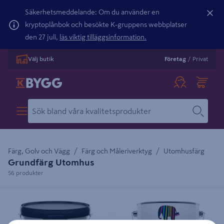
Säkerhetsmeddelande: Om du använder en
kryptoplånbok och besökte K-gruppens webbplatser
den 27 juli,
läs viktig tilläggsinformation.
Välj butik
Företag
/
Privat
Färg, Golv och Vägg
Färg och Måleriverktyg
Utomhusfärg
Grundfärg Utomhus
56 produkter
FASADGRUND CAPAROL VIT 10L,
ISO TRÄGRUND 2,5L GRUNDFÄRG
GRUNDFÄRG LACKNAFTABUREN