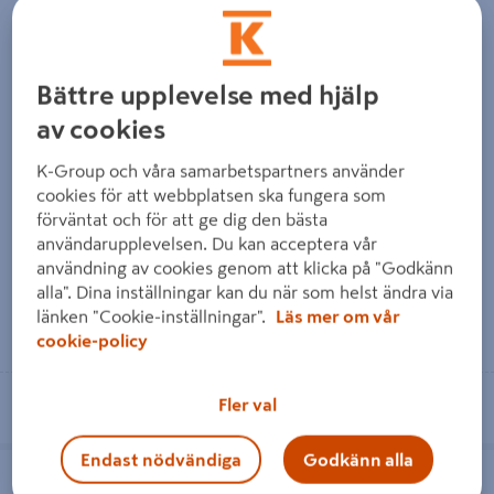
Bättre upplevelse med hjälp
av cookies
FASADGRUND CAPAROL VIT
ISO TRÄGRUND 2,5L
10L, GRUNDFÄRG
GRUNDFÄRG
LACKNAFTABUREN
K-Group och våra samarbetspartners använder
cookies för att webbplatsen ska fungera som
förväntat och för att ge dig den bästa
3 519 kr
879 kr
/ ST
/ ST
användarupplevelsen. Du kan acceptera vår
användning av cookies genom att klicka på "Godkänn
alla". Dina inställningar kan du när som helst ändra via
länken "Cookie-inställningar".
Läs mer om vår
Läs mer
Läs mer
cookie-policy
Se lagerstatus i din butik
Se lagerstatus i din butik
Fler val
Endast nödvändiga
Godkänn alla
INTACT PRIMER BAS 2 9L
ONE INTERNATIONAL UP PRIMER
GRUNDFÄRG
WHITE 0,75L