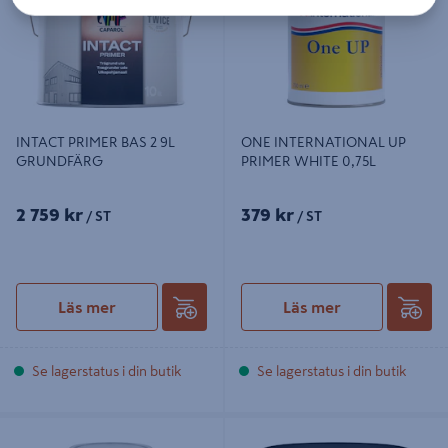
INTACT PRIMER BAS 2 9L
ONE INTERNATIONAL UP
GRUNDFÄRG
PRIMER WHITE 0,75L
2 759 kr
379 kr
/ ST
/ ST
Läs mer
Läs mer
Se lagerstatus i din butik
Se lagerstatus i din butik
FASADGRUND CAPAROL LF BAS D
FASADGRUND LF BAS D 9L
0,9L, GRUNDFÄRG
GRUNDFÄRG