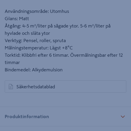
Användningsområde: Utomhus
Glans: Matt
Åtgång: 4-5 m²/liter på sågade ytor. 5-6 m²/liter på
hyvlade och släta ytor
Verktyg: Pensel, roller, spruta
Målningstemperatur: Lägst +8°C
Torktid: Klibbfri efter 6 timmar. Övermålningsbar efter 12
timmar
Bindemedel: Alkydemulsion
Säkerhetsdatablad
öppnas i en ny flik
Produktinformation