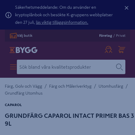
Säkerhetsmeddelande: Om du använder en
kryptoplånbok och besökte K-gruppens webbplatser
den 27 juli,
läs viktig tilläggsinformation.
Välj butik
Företag
/
Privat
/
/
/
Färg, Golv och Vägg
Färg och Måleriverktyg
Utomhusfärg
Grundfärg Utomhus
CAPAROL
GRUNDFÄRG CAPAROL INTACT PRIMER BAS 3
9L