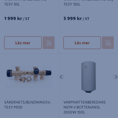
TESY 30L
TESY 150L
1 999 kr
3 999 kr
/ ST
/ ST
Läs mer
Läs mer
SÄKERHETS/BLNDNINGSV. TESY
VARMVATTENBEREDARE NEMI V
MOD
BOTTENANSL 2000W 100L
Föregående
SÄKERHETS/BLNDNINGSV.
VARMVATTENBEREDARE
TESY MOD
NEMI V BOTTENANSL
2000W 100L