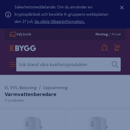
Säkerhetsmeddelande: Om du använder en
kryptoplånbok och besökte K-gruppens webbplatser
den 27 juli,
läs viktig tilläggsinformation.
Välj butik
Företag
/
Privat
El, VVS, Belysning
Uppvärmning
Varmvattenberedare
11 produkter
VARMVATTENBEREDARE TESY 50L
VARMVATTENBEREDARE TESY
80L