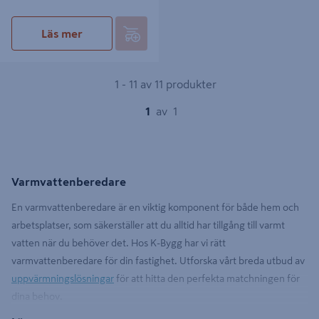
Läs mer
1 - 11 av 11 produkter
1
av
1
Varmvattenberedare
En varmvattenberedare är en viktig komponent för både hem och
arbetsplatser, som säkerställer att du alltid har tillgång till varmt
vatten när du behöver det. Hos K-Bygg har vi rätt
varmvattenberedare för din fastighet. Utforska vårt breda utbud av
uppvärmningslösningar
för att hitta den perfekta matchningen för
dina behov.