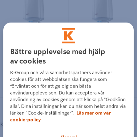
VARMVATTENBEREDARE
VARMVATTENBEREDARE
TESY 50L
TESY 80L
Bättre upplevelse med hjälp
2 299 kr
2 799 kr
/ ST
/ ST
av cookies
K-Group och våra samarbetspartners använder
cookies för att webbplatsen ska fungera som
Läs mer
Läs mer
förväntat och för att ge dig den bästa
användarupplevelsen. Du kan acceptera vår
användning av cookies genom att klicka på "Godkänn
VARMVATTENBEREDARE tesy
VARMVATTENB.15L TESY
alla". Dina inställningar kan du när som helst ändra via
TESY 100L
UNDERMONT
länken "Cookie-inställningar".
Läs mer om vår
cookie-policy
Föregående
Nästa