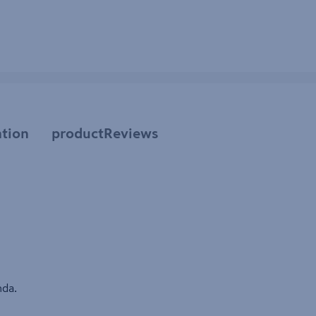
tion
productReviews
nda.