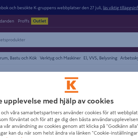
ok och besökte K-gruppens webbplatser den 27 juli,
läs viktig tilläggsi
udanden
Proffs
Outlet
rum, Bastu och Kök
Verktyg och Maskiner
El, VVS, Belysning
Arbetssk
e
området
TESY
VARMVATTENBERE
e upplevelse med hjälp av cookies
Artikelnummer
:
1519540
och våra samarbetspartners använder cookies för att webbplat
som förväntat och för att ge dig den bästa användarupplevelsen
a vår användning av cookies genom att klicka på "Godkänn alla"
Varmvattenberedare från Te
ngar kan du när som helst ändra via länken "Cookie-inställningar