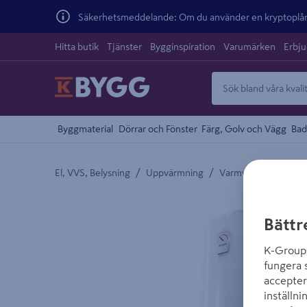
Säkerhetsmeddelande: Om du använder en kryptoplånb
Hitta butik
Tjänster
Bygginspiration
Varumärken
Erbj
Byggmaterial
Dörrar och Fönster
Färg, Golv och Vägg
Bad
/
/
El, VVS, Belysning
Uppvärmning
Varmvattenberedar
Detaljerad beskrivning finns i produktbeskrivnings
Bättr
K-Group 
fungera 
accepter
inställni