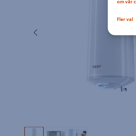
om vår c
Fler val
Föregående