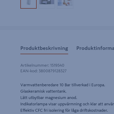
Produktbild 1
Produktbild 2
Produktbild 3
Produktbeskrivning
Produktinforma
Artikelnummer
:
1519540
EAN-kod
:
3800879128327
Varmvattenberedare 10 Bar tillverkad i Europa.
Glaskeramisk vattentank.
Lätt utbytbar magnesium anod.
Indikatorlampa visar uppvärmning och klar att anvä
Effektiv CFC fri isolering för låga driftskostnader.