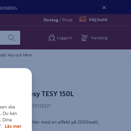
nformation.
Välj butik
Företag
/
Privat
Logga in
Varukorg
ydd
Hus och Hem
DARE tesy TESY 150L
EAN-kod
:
3800879128327
sen ska
. Du kan
. Dina
sy Bilight 150 liter med en effekt på 2000watt.
".
Läs mer