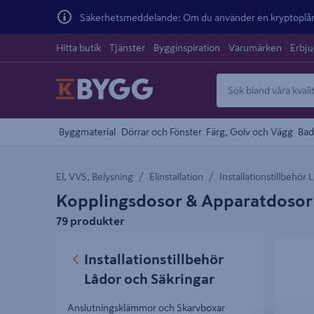
Säkerhetsmeddelande: Om du använder en kryptoplånb
Hitta butik
Tjänster
Bygginspiration
Varumärken
Erbj
Byggmaterial
Dörrar och Fönster
Färg, Golv och Vägg
Bad
El, VVS, Belysning
Elinstallation
Installationstillbehör
Kopplingsdosor & Apparatdosor
79 produkter
KOPPLI
Installationstillbehör
IP65 2K 
Lådor och Säkringar
Anslutningsklämmor och Skarvboxar