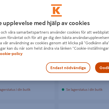
e upplevelse med hjälp av cookies
LINGSDOSA
APPARATDOSA SCHNEIDER E
och våra samarbetspartners använder cookies för att webbplat
IDERELECTRIC IP65 2K VIT DIY
ENKEL/DUBBEL GIPS, 4 STUD
som förväntat och för att ge dig den bästa användarupplevelsen
SCHNEIDER 13-26MM
a vår användning av cookies genom att klicka på "Godkänn alla"
ngar kan du när som helst ändra via länken "Cookie-inställningar
r
65 kr
/ ST
/ ST
ookie-policy
Endast nödvändiga
Godk
Läs mer
Läs mer
agerstatus i din butik
Se lagerstatus i din butik
A/MULTIDOSA
APPARATDOSA SCHNEIDER ELE