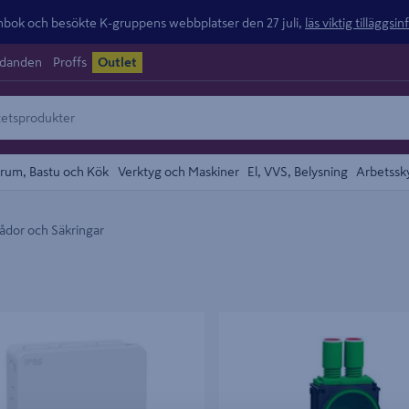
ok och besökte K-gruppens webbplatser den 27 juli,
läs viktig tilläggsi
udanden
Proffs
Outlet
rum, Bastu och Kök
Verktyg och Maskiner
El, VVS, Belysning
Arbetssk
 Lådor och Säkringar
NGSDOSA SCHNEIDERELECTRIC
APPARATDOSA SCHNEIDER ELE
VIT DIY
ENKEL/DUBBEL GIPS, 4 STUDSA
SCHNEIDER 13-26MM