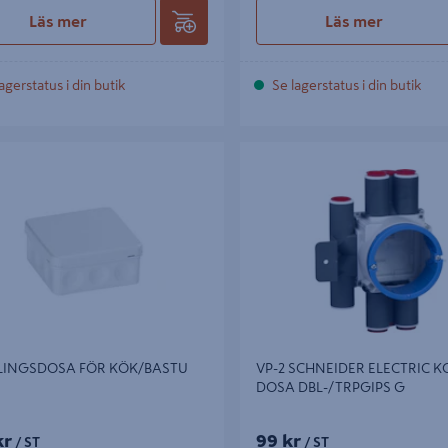
Läs mer
Läs mer
agerstatus i din butik
Se lagerstatus i din butik
NGSDOSA FÖR KÖK/BASTU
VP-2 SCHNEIDER ELECTRIC KO
DBL-/TRPGIPS G
LINGSDOSA FÖR KÖK/BASTU
VP-2 SCHNEIDER ELECTRIC K
DOSA DBL-/TRPGIPS G
kr
99 kr
/ ST
/ ST