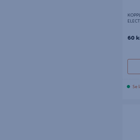
KOPP
ELECT
60 k
Se l
APPARA