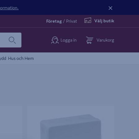
nformation.
Välj butik
Företag
/
Privat
Logga in
Varukorg
ydd
Hus och Hem
CTRIC
KOPPLINGSDOSA IP55 CLICK 1 ELKO
R