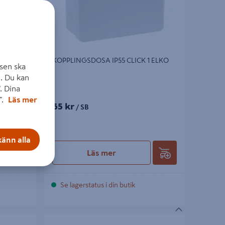
LECTRIC
KOPPLINGSDOSA IP55 CLICK 1 ELKO
sen ska
SAR
. Du kan
. Dina
".
Läs mer
65 kr
/ SB
änn alla
Läs mer
Se lagerstatus i din butik
CTRIC
RENOVERINGSDOSA SCHNEIDER