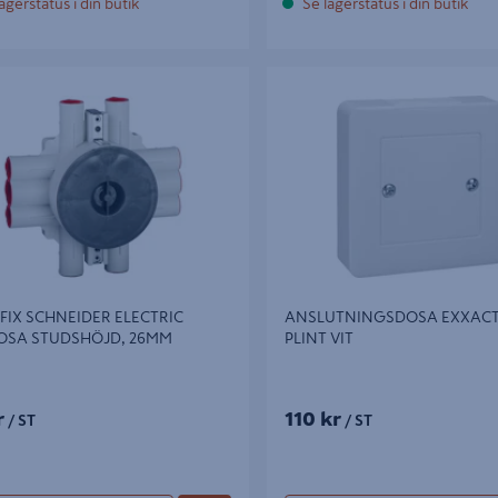
agerstatus i din butik
Se lagerstatus i din butik
X SCHNEIDER ELECTRIC TAKDOSA
ANSLUTNINGSDOSA EXXACT BP 
ÖJD, 26MM
VIT
FIX SCHNEIDER ELECTRIC
ANSLUTNINGSDOSA EXXACT 
OSA STUDSHÖJD, 26MM
PLINT VIT
r
110 kr
/ ST
/ ST