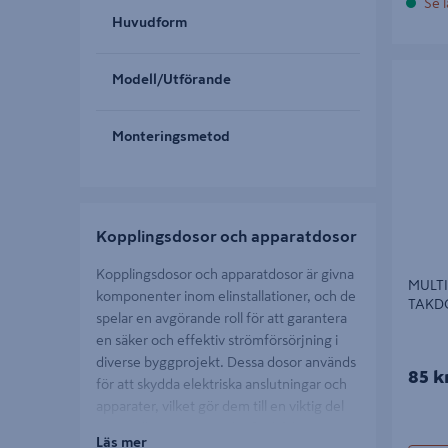
Se l
Huvudform
MULTIFI
Modell/Utförande
STUDSH
Monteringsmetod
Kopplingsdosor och apparatdosor
Kopplingsdosor och apparatdosor är givna
MULTI
komponenter inom elinstallationer, och de
TAKD
spelar en avgörande roll för att garantera
en säker och effektiv strömförsörjning i
diverse byggprojekt. Dessa dosor används
85 k
för att skydda elektriska anslutningar och
apparater, vilket gör dem till en viktig del
av installationsmaterialet för både
Läs mer