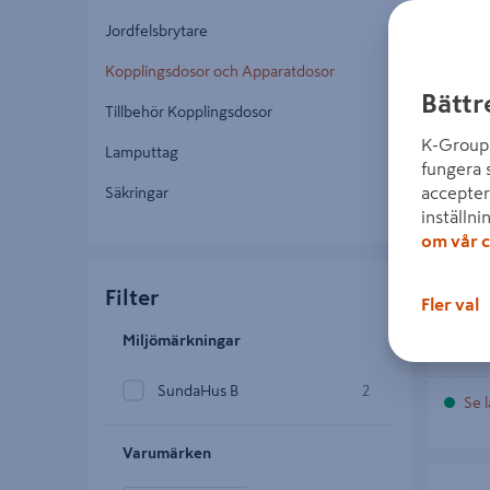
Jordfelsbrytare
Kopplingsdosor och Apparatdosor
Bättr
Tillbehör Kopplingsdosor
KOPP
K-Group 
SCHNE
Lamputtag
fungera 
accepter
Säkringar
inställni
50 k
om vår c
Filter
Fler val
Miljömärkningar
SundaHus B
2
Se l
Varumärken
ROTDOS