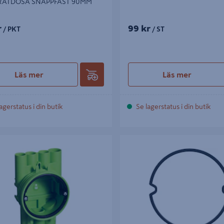
RATDOSA SNÄPPFÄST 90MM
r
99 kr
/ PKT
/ ST
Läs mer
Läs mer
agerstatus i din butik
Se lagerstatus i din butik
NGSDOSA SCHNEIDER ELECTRIC
MULTIFIX SCHNEIDER ELECTRIC
 ENKEL/DUBBELGIPS
PÅBYGGNADSRING 6 MM 2