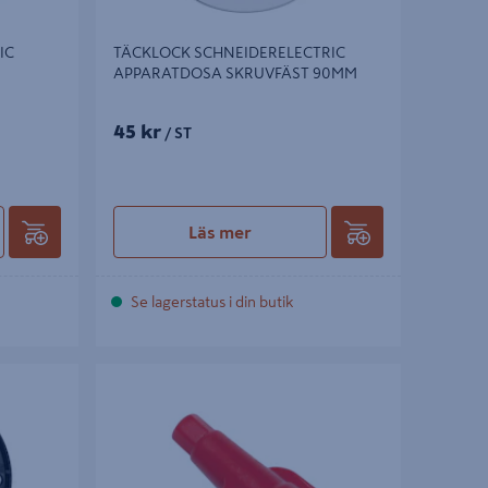
IC
TÄCKLOCK SCHNEIDERELECTRIC
APPARATDOSA SKRUVFÄST 90MM
45 kr
/ ST
Läs mer
Se lagerstatus i din butik
KOPPLINGSKLÄMMA SCHNEIDER
ELECTRIC T6 0,5MM-6KVMM -6KVMM EJ
FÖR 2X0.5KVMM RK