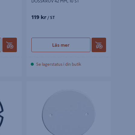
DOSSKRUV 42 MM, 10 ST
119 kr
/ ST
Läs mer
Se lagerstatus i din butik
TÄCKLOCK SCHNEIDERELECTRIC
APPARATDOSA SKRUVFÄST 90MM