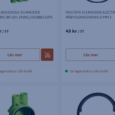
LINGSDOSA SCHNEIDER
MULTIFIX SCHNEIDER ELECTR
RIC BP-201, ENKEL/DUBBELGIPS
PÅBYGGNADSRING 6 MM 2
r
45 kr
/ ST
/ ST
Läs mer
Läs mer
agerstatus i din butik
Se lagerstatus i din butik
TDOSA SCHNEIDER BP202
MULTIFIX SCHNEIDER ELECTRIC
PÅBYGGNADSRING 3 MM 2