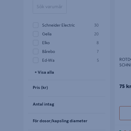
SCHNEID
Schneider Electric
30
Gelia
20
Elko
8
Bårebo
7
ROTD
Ed-Wa
5
SCHNE
+ Visa alla
75 k
Pris (kr)
Antal intag
För dosor/kapsling diameter