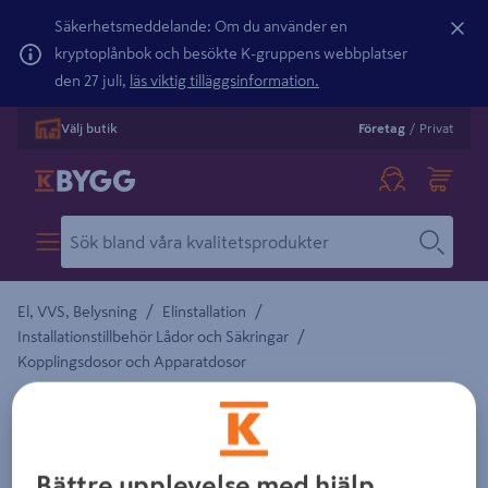
Säkerhetsmeddelande: Om du använder en
kryptoplånbok och besökte K-gruppens webbplatser
den 27 juli,
läs viktig tilläggsinformation.
Välj butik
Företag
/
Privat
/
/
El, VVS, Belysning
Elinstallation
/
Installationstillbehör Lådor och Säkringar
Kopplingsdosor och Apparatdosor
SCHNEIDER ELECTRIC
TÄCKLOCK SCHNEIDERELECTRIC
APPARATDOSA SKRUVFÄST 90MM
Bättre upplevelse med hjälp