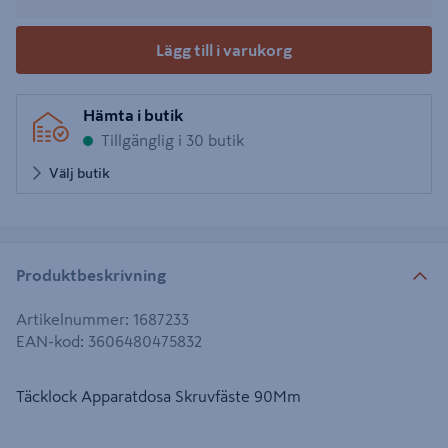
Lägg till i varukorg
Hämta i butik
Tillgänglig i 30 butik
Välj butik
Produktbeskrivning
Artikelnummer
:
1687233
EAN-kod
:
3606480475832
Täcklock Apparatdosa Skruvfäste 90Mm