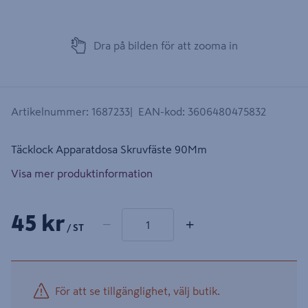
Dra på bilden för att zooma in
Artikelnummer
:
1687233
EAN-kod
:
3606480475832
Täcklock Apparatdosa Skruvfäste 90Mm
Visa mer produktinformation
1 produkter
Antal
45 kr
−
+
/ ST
För att se tillgänglighet, välj butik.