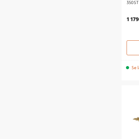
350ST
1 179
Se l
SKRUV V
350ST