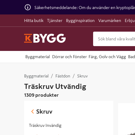
Säkerhetsmeddelande: Om du använder en kryptoplånb
Hitta butik
Tjänster
Bygginspiration
Varumärken
Erbj
Byggmaterial
Dörrar och Fönster
Färg, Golv och Vägg
Bad
Byggmaterial
Fästdon
Skruv
Träskruv Utvändig
1309 produkter
SKRUV VS
Skruv
20PKT/F
Träskruv Invändig