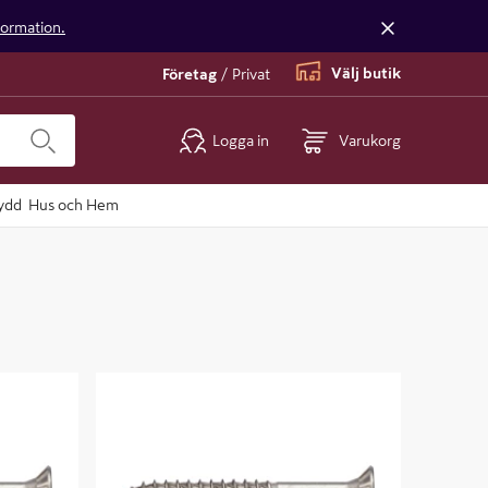
nformation.
Välj butik
Företag
/
Privat
Logga in
Varukorg
ydd
Hus och Hem
 100P
SKRUV VSB TFT JETT A4 5.0X50 200P