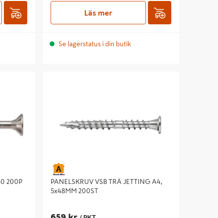
Läs mer
Se lagerstatus i din butik
 200P
PANELSKRUV VSB TRÄ JETTING A4,
5x48MM 200ST
30 200P
PANELSKRUV VSB TRÄ JETTING A4,
5x48MM 200ST
659 kr
/ PKT