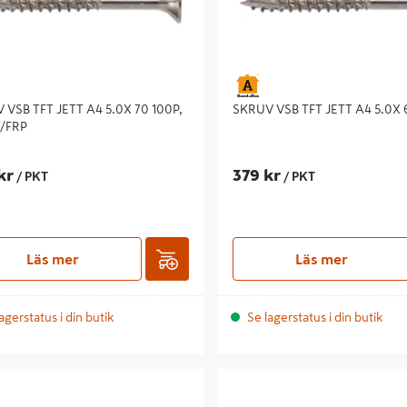
 VSB TFT JETT A4 5.0X 70 100P,
SKRUV VSB TFT JETT A4 5.0X 
/FRP
kr
379 kr
/ PKT
/ PKT
Läs mer
Läs mer
agerstatus i din butik
Se lagerstatus i din butik
SB TFT JETT A4 4.5X80 100P
SKRUV VSB TFT JET UTV 5,0x80 