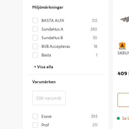
Miljömärkningar
BASTA ALFA
312
SundaHus A
280
SundaHus B
30
BVB Accepteras
18
SKRUV
Basta
1
+ Visa alla
409 
Varumärken
Essve
393
Se l
Prof
211