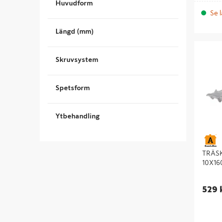
Huvudform
Se l
Längd (mm)
TRÄSKRU
25ST UT
Skruvsystem
Spetsform
Ytbehandling
TRÄS
10X16
529 