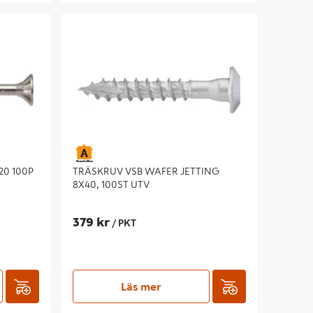
 100P
TRÄSKRUV VSB WAFER JETTING 8X40,
100ST UTV
20 100P
TRÄSKRUV VSB WAFER JETTING
8X40, 100ST UTV
379 kr
/ PKT
Läs mer