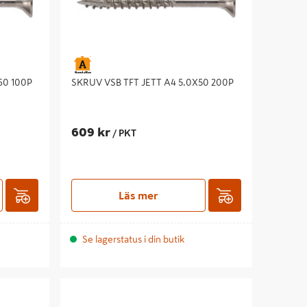
60 100P
SKRUV VSB TFT JETT A4 5.0X50 200P
609 kr
/ PKT
Läs mer
Se lagerstatus i din butik
100
SKRUV VSB TFT JET UTV 6,0X140 100