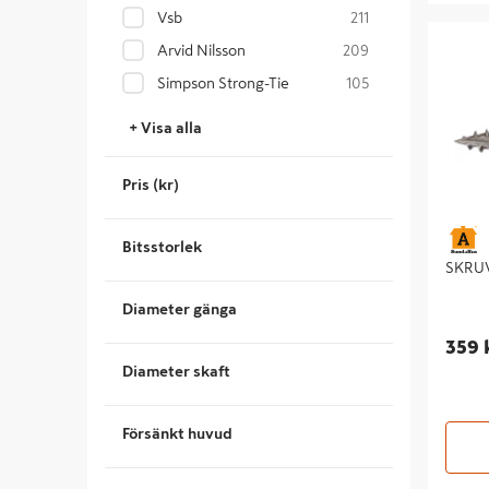
Vsb
211
SKRUV V
Arvid Nilsson
209
Simpson Strong-Tie
105
+ Visa alla
Pris (kr)
Bitsstorlek
SKRUV
Diameter gänga
359 
Diameter skaft
Försänkt huvud