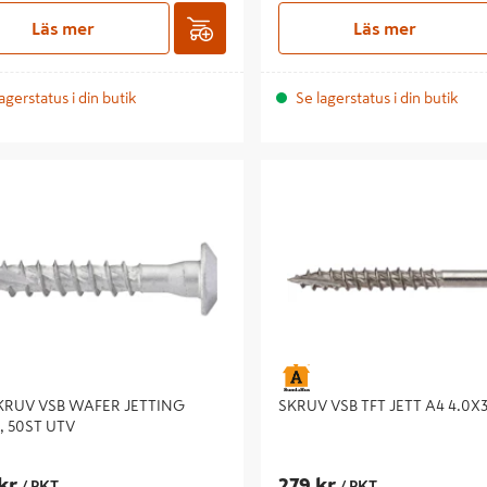
Läs mer
Läs mer
agerstatus i din butik
Se lagerstatus i din butik
V VSB WAFER JETTING 10X90,
SKRUV VSB TFT JETT A4 4.0X30
V
KRUV VSB WAFER JETTING
SKRUV VSB TFT JETT A4 4.0X
, 50ST UTV
kr
279 kr
/ PKT
/ PKT