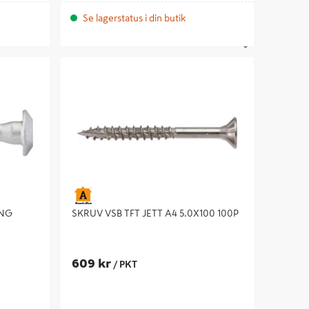
Se lagerstatus i din butik
 6X40,
SKRUV VSB TFT JETT A4 5.0X100 100P
ING
SKRUV VSB TFT JETT A4 5.0X100 100P
609 kr
/ PKT