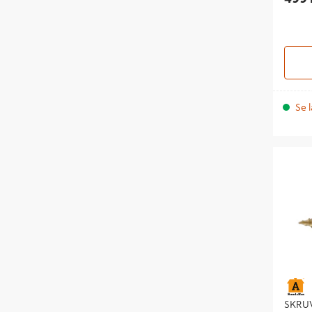
Se l
SKRUV V
350ST H
SKRUV