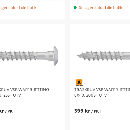
agerstatus i din butik
Se lagerstatus i din butik
V VSB WAFER JETTING 10X160,
TRÄSKRUV VSB WAFER JETTING
V
200ST UTV
KRUV VSB WAFER JETTING
TRÄSKRUV VSB WAFER JETT
0, 25ST UTV
6X40, 200ST UTV
kr
399 kr
/ PKT
/ PKT