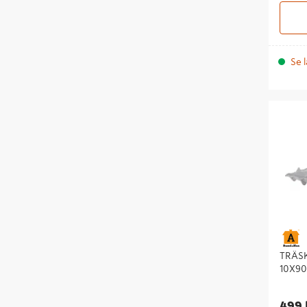
Se l
TRÄSKRU
50ST UT
TRÄS
10X90
499 