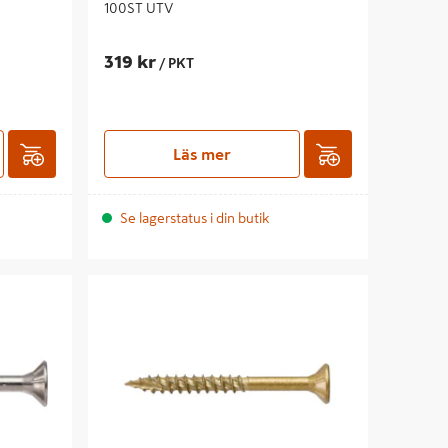
100ST UTV
319 kr
/ PKT
Läs mer
Se lagerstatus i din butik
100P
SKRUV VSB TFT JET UTV 4,5X 70 100