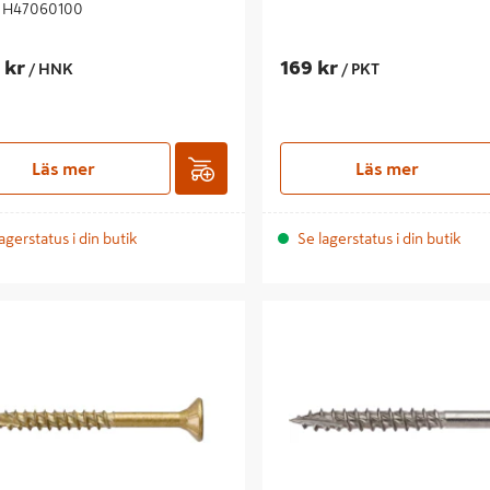
 H47060100
 kr
169 kr
/ HNK
/ PKT
Läs mer
Läs mer
agerstatus i din butik
Se lagerstatus i din butik
SB TFT JET UTV 6,0X100 350,
SKRUV VSB TFT JETT A4 4.5X60 