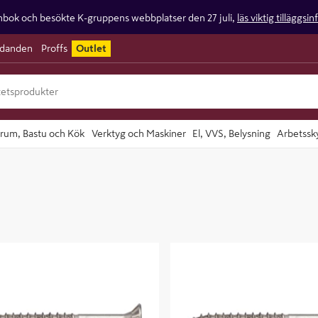
ok och besökte K-gruppens webbplatser den 27 juli,
läs viktig tilläggsi
udanden
Proffs
Outlet
rum, Bastu och Kök
Verktyg och Maskiner
El, VVS, Belysning
Arbetssk
B TFT JETT A4 5.0X 70 100P,
SKRUV VSB TFT JETT A4 5.0X 60
RP