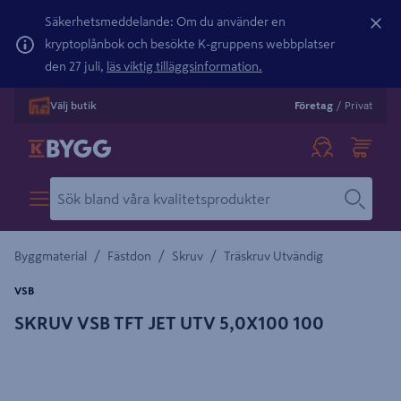
Säkerhetsmeddelande: Om du använder en
kryptoplånbok och besökte K-gruppens webbplatser
den 27 juli,
läs viktig tilläggsinformation.
Välj butik
Företag
/
Privat
/
/
/
Byggmaterial
Fästdon
Skruv
Träskruv Utvändig
VSB
SKRUV VSB TFT JET UTV 5,0X100 100
Detaljerad beskrivning finns i produktbeskrivningsområdet