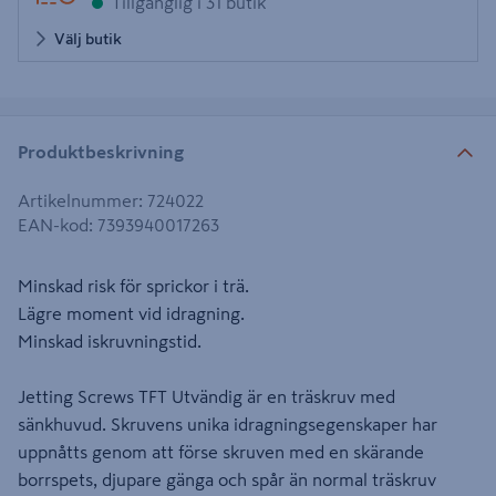
Tillgänglig i 31 butik
Välj butik
Produktbeskrivning
Artikelnummer
:
724022
EAN-kod
:
7393940017263
Minskad risk för sprickor i trä.
Lägre moment vid idragning.
Minskad iskruvningstid.
Jetting Screws TFT Utvändig är en träskruv med
sänkhuvud. Skruvens unika idragningsegenskaper har
uppnåtts genom att förse skruven med en skärande
borrspets, djupare gänga och spår än normal träskruv