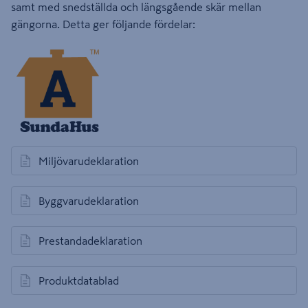
samt med snedställda och längsgående skär mellan
gängorna. Detta ger följande fördelar:
Miljövarudeklaration
öppnas i en ny flik
Byggvarudeklaration
öppnas i en ny flik
Prestandadeklaration
öppnas i en ny flik
Produktdatablad
öppnas i en ny flik