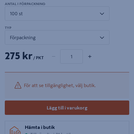
ANTAL I FÖRPACKNING
TYP
1 produkter
Antal
275 kr
−
+
/ PKT
För att se tillgänglighet, välj butik.
Lägg till i varukorg
Hämta i butik