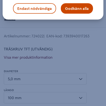
Endast nödvändiga
Godkänn alla
Artikelnummer
:
724022
EAN-kod
:
7393940017263
TRÄSKRUV TFT (UTVÄNDIG)
Visa mer produktinformation
DIAMETER
LÄNGD