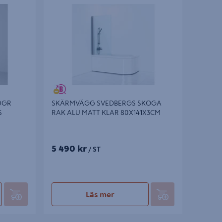
0X0,8CM
ALU MATT KLAR 80X141X3CM
0GR
SKÄRMVÄGG SVEDBERGS SKOGA
S
RAK ALU MATT KLAR 80X141X3CM
5 490 kr
/ ST
Läs mer