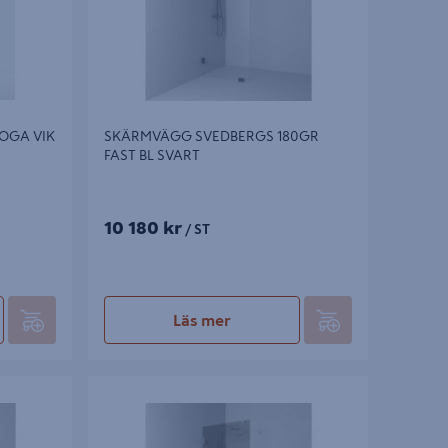
SKÄRMVÄGG SVEDBERGS 180GR
OGA VIK
FAST BL SVART
10 180 kr
/ ST
Läs mer
 FAST BL
SKÄRMVÄGG SVEDBERGS 180GR FAST
KROM BRONSGLAS 78X200X0,8CM