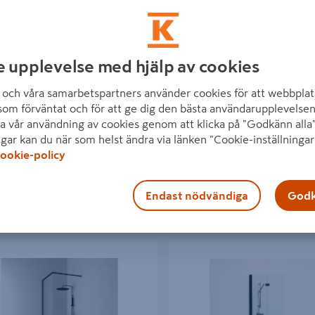
e upplevelse med hjälp av cookies
VÄGG HAFA IGLOO PRO I-
DUSCHVÄGG HAFA IGLOOPRO
och våra samarbetspartners använder cookies för att webbplat
 KLARGLAS 90
WALL 130, FROST NAT
som förväntat och för att ge dig den bästa användarupplevelsen
a vår användning av cookies genom att klicka på "Godkänn alla"
0 kr
6 610 kr
/ ST
/ ST
ngar kan du när som helst ändra via länken "Cookie-inställningar
ookie-policy
Endast nödvändiga
Godk
Läs mer
Läs mer
ÄGG SVEDBERGS LANGFOSS
SKÄRMVÄGG SVEDBERGS SKOG
ART LINJE HYLLA VÄ 80X230CM
SVART MATT KLAR INTHT 66,3