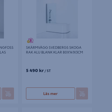
ANGFOSS
SKÄRMVÄGG SVEDBERGS SKOGA
LAS
RAK ALU BLANK KLAR 80X141X3CM
5 490 kr
/ ST
Läs mer
R FAST
SKÄRMVÄGG SVEDBERGS SKOGA RAK