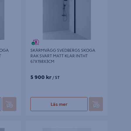
KOGA
SKÄRMVÄGG SVEDBERGS SKOGA
T
RAK SVART MATT KLAR INTHT
67X198X3CM
5 900 kr
/ ST
Läs mer
GFOSS
SKÄRMVÄGG SVEDBERGS SKOGA RAK
S HYLLA
ALU BLANK KLAR 80X141X3CM