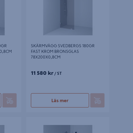
0GR
SKÄRMVÄGG SVEDBERGS 180GR
X0,8CM
FAST KROM BRONSGLAS
78X200X0,8CM
11 580 kr
/ ST
Läs mer
GA RAK
SKÄRMVÄGG SVEDBERGS SKOGA RAK
98X3CM
SVART MATT KLAR INTHT 67X198X3CM