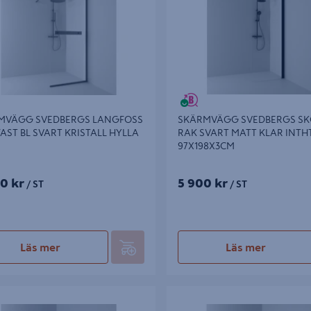
MVÄGG SVEDBERGS LANGFOSS
SKÄRMVÄGG SVEDBERGS S
AST BL SVART KRISTALL HYLLA
RAK SVART MATT KLAR INTH
97X198X3CM
30 kr
5 900 kr
/ ST
/ ST
Läs mer
Läs mer
ÄGG SVEDBERGS 180GR FAST BL
SKÄRMVÄGG SVEDBERGS LAN
RÖK 78X200X0,8CM
RAK/FAST BL SVART BRONSGLA