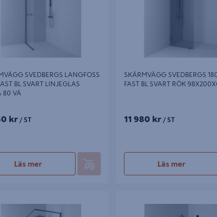
MVÄGG SVEDBERGS LANGFOSS
SKÄRMVÄGG SVEDBERGS 18
AST BL SVART LINJEGLAS
FAST BL SVART RÖK 98X200
 80 VÄ
30 kr
11 980 kr
/ ST
/ ST
Läs mer
Läs mer
ÄGG SVEDBERGS LANGFOSS
SKÄRMVÄGG SVEDBERGS SKO
T BL SVART KRISTALL HYLLA 90
SVART MATT KLAR INTHT 97X1