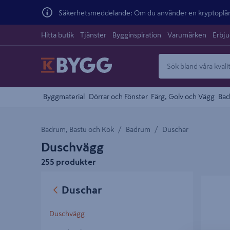
Säkerhetsmeddelande: Om du använder en kryptoplånb
Hitta butik
Tjänster
Bygginspiration
Varumärken
Erbj
Byggmaterial
Dörrar och Fönster
Färg, Golv och Vägg
Bad
Badrum, Bastu och Kök
Badrum
Duschar
Duschvägg
255 produkter
DUSCHV
Duschar
KLARGL
Duschvägg