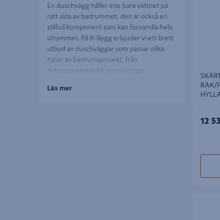
En duschvägg håller inte bara vattnet på
rätt sida av badrummet, den är också en
stilfull komponent som kan förvandla hela
utrymmet. På K-Bygg erbjuder vi ett brett
utbud av duschväggar som passar olika
typer av badrumsprojekt, från
nybyggnationer till renoveringar.
SKÄR
Duschväggarna är designade för att möta
RAK/F
Läs mer
både estetiska och funktionella behov.
HYLLA
12 5
Varför välja en duschvägg?
En duschvägg hjälper till att hålla
badrummet torrt. Oavsett om du föredrar
en duschvägg i glas för en elegant och
öppen känsla, eller en duschvägg i frostat
glas för extra integritet, har vi alternativ
SKÄRMV
som passar dina behov. För mindre badrum
RAK/FAS
kan en vikbar duschvägg vara den perfekta