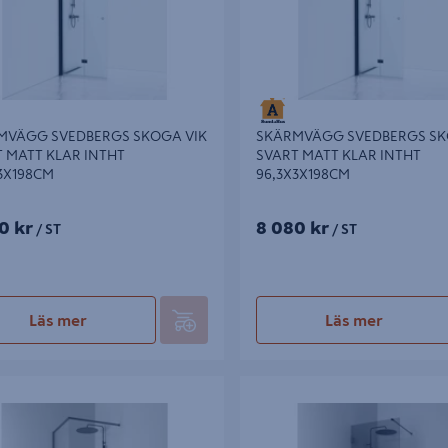
MVÄGG SVEDBERGS SKOGA VIK
SKÄRMVÄGG SVEDBERGS SK
 MATT KLAR INTHT
SVART MATT KLAR INTHT
3X198CM
96,3X3X198CM
0 kr
8 080 kr
/ ST
/ ST
Läs mer
Läs mer
ÄGG SVEDBERGS LANGFOSS
SKÄRMVÄGG SVEDBERGS 180GR
T BL SVART LINJEGLAS HYLLA 80
SVART RÖK 98X200X0,8CM