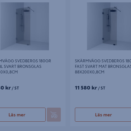
BRONSGLAS 98X200X0,8CM
SVART MAT BRONSGLAS 88X20
MVÄGG SVEDBERGS 180GR
SKÄRMVÄGG SVEDBERGS 18
BL SVART BRONSGLAS
FAST SVART MAT BRONSGLA
00X0,8CM
88X200X0,8CM
80 kr
11 580 kr
/ ST
/ ST
Läs mer
Läs mer