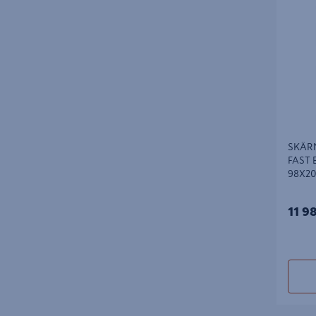
SVART 
SKÄR
FAST 
98X2
11 9