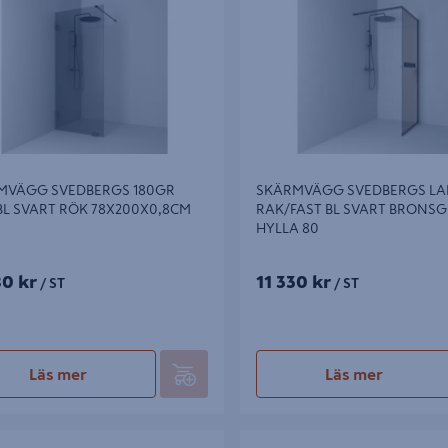
80
MVÄGG SVEDBERGS 180GR
SKÄRMVÄGG SVEDBERGS L
BL SVART RÖK 78X200X0,8CM
RAK/FAST BL SVART BRONSG
HYLLA 80
80 kr
11 330 kr
/ ST
/ ST
Läs mer
Läs mer
ÄGG SVEDBERGS 180GR FAST BL
SKÄRMVÄGG SVEDBERGS 180G