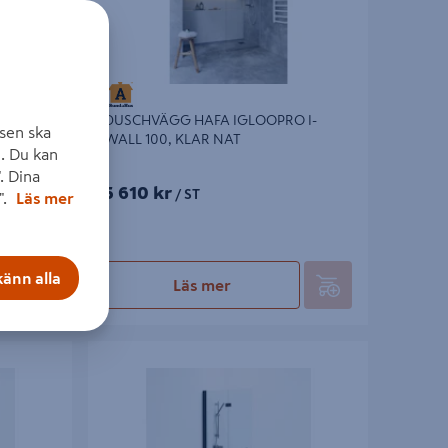
 I-
DUSCHVÄGG HAFA IGLOOPRO I-
sen ska
WALL 100, KLAR NAT
. Du kan
. Dina
5 610 kr
/ ST
".
Läs mer
änn alla
Läs mer
A VIK
SKÄRMVÄGG SVEDBERGS SKOGA VIK
X3X198CM
SVART MATT KLAR INTHT 76,3X3X198CM