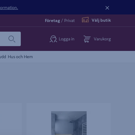
nformation.
Välj butik
Företag
/
Privat
Logga in
Varukorg
ydd
Hus och Hem
WALL 130,
DUSCHVÄGG HAFA IGLOOPRO I-WALL 100,
KLAR NAT