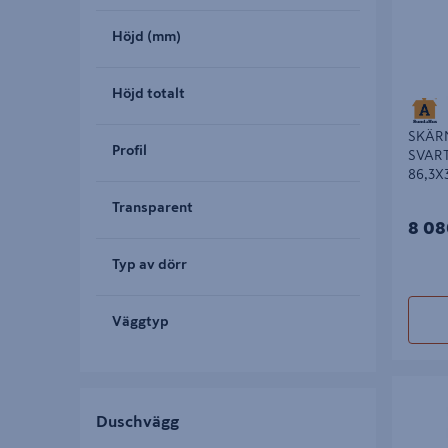
Höjd (mm)
Höjd totalt
SKÄR
Profil
SVART
86,3X
Transparent
8 08
Typ av dörr
Väggtyp
SKÄRMV
RAK/FAS
Duschvägg
VÄ