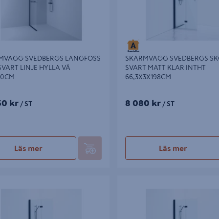
MVÄGG SVEDBERGS LANGFOSS
SKÄRMVÄGG SVEDBERGS SK
SVART LINJE HYLLA VÄ
SVART MATT KLAR INTHT
30CM
66,3X3X198CM
30 kr
8 080 kr
/ ST
/ ST
Läs mer
Läs mer
ÄGG SVEDBERGS SKOGA VIK
SKÄRMVÄGG SVEDBERGS SKOG
ATT KLAR INTHT 86,3X3X198CM
SVART MATT KLAR INTHT 96,3