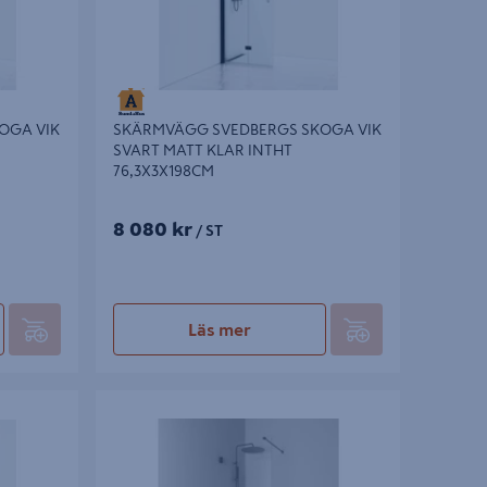
OGA VIK
SKÄRMVÄGG SVEDBERGS SKOGA VIK
SVART MATT KLAR INTHT
76,3X3X198CM
8 080 kr
/ ST
Läs mer
A VIK
SKÄRMVÄGG SVEDBERGS 180GR FAST BL
X3X198CM
SVART