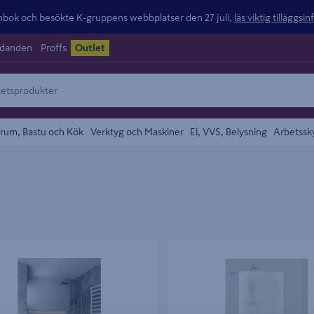
ok och besökte K-gruppens webbplatser den 27 juli,
läs viktig tilläggsi
udanden
Proffs
Outlet
rum, Bastu och Kök
Verktyg och Maskiner
El, VVS, Belysning
Arbetssk
ÄGG HAFA IGLOO PRO I-WALL
DUSCHVÄGG HAFA IGLOOPRO I-
AS 90
FROST NAT