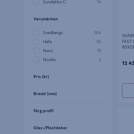
SundaHus C-
14
Varumärken
Svedbergs
204
SKÄR
FAST 
Hafa
30
80X2
Noro
19
Novito
2
12 4
Pris (kr)
Bredd (mm)
SKÄRMV
Färg profil
SVART M
Glas-/Plastdekor