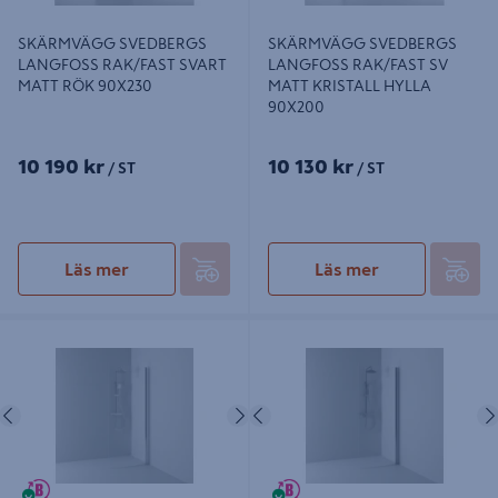
SKÄRMVÄGG SVEDBERGS
SKÄRMVÄGG SVEDBERGS
LANGFOSS RAK/FAST SVART
LANGFOSS RAK/FAST SV
MATT RÖK 90X230
MATT KRISTALL HYLLA
90X200
10 190 kr
10 130 kr
/ ST
/ ST
Läs mer
Läs mer
SKÄRMVÄGG SVEDBERGS SKOGA
SKÄRMVÄGG SVEDBERGS SKOGA
RAK ALU BLANK FROST INTHT
RAK ALU MATT FROST INTHT
57X198X3CM
97X198X3CM
Föregående
Nästa
Föregående