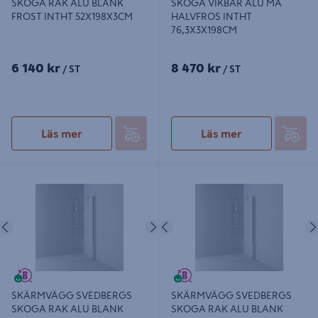
SKOGA RAK ALU BLANK
SKOGA VIKBAR ALU MA
FROST INTHT 52X198X3CM
HALVFROS INTHT
76,3X3X198CM
6 140 kr
8 470 kr
/ ST
/ ST
Läs mer
Läs mer
SKÄRMVÄGG SVEDBERGS SKOGA
SKÄRMVÄGG SVEDBERGS SKOGA
RAK ALU BLANK FROST INTHT
RAK ALU BLANK FROST INTHT
62X198X3CM
67X198X3CM
Föregående
Nästa
Föregående
SKÄRMVÄGG SVEDBERGS
SKÄRMVÄGG SVEDBERGS
SKOGA RAK ALU BLANK
SKOGA RAK ALU BLANK