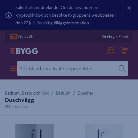
Säkerhetsmeddelande: Om du använder en
kryptoplånbok och besökte K-gruppens webbplatser
den 27 juli,
läs viktig tilläggsinformation.
Välj butik
Företag
/
Privat
Badrum, Bastu och Kök
Badrum
Duschar
Duschvägg
255 produkter
SKÄRMVÄGG SVEDBERGS SKOGA
SKÄRMVÄGG SVEDBERGS SKOGA
RAK SVART MATT FROST INTHT
VIK SVART MATT HALVFROST
87X198X3CM
INTHT 66,3X3X198CM