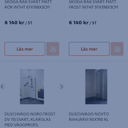
SKOGA RAK SVART MATT
SKOGA RAK SVART MATT
RÖK INTHT 67X198X3CM
FROST INTHT 97X198X3CM
6 140 kr
6 140 kr
/ ST
/ ST
Läs mer
Läs mer
DUSCHVÄGG NORO FROST DV 115
DUSCHVÄGG NOVTO RIIHIJÄRVI
SVART, KLARGLAS MED
90X190 KL
VÄGGPROFIL
Föregående
Nästa
DUSCHVÄGG NORO FROST
DUSCHVÄGG NOVTO
DV 115 SVART, KLARGLAS
RIIHIJÄRVI 90X190 KL
MED VÄGGPROFIL