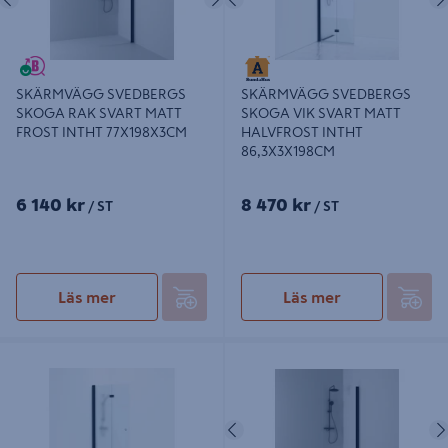
SKÄRMVÄGG SVEDBERGS
SKÄRMVÄGG SVEDBERGS
SKOGA RAK SVART MATT
SKOGA VIK SVART MATT
FROST INTHT 77X198X3CM
HALVFROST INTHT
86,3X3X198CM
6 140 kr
8 470 kr
/ ST
/ ST
Läs mer
Läs mer
SKÄRMVÄGG SVEDBERGS SKOGA
SKÄRMVÄGG SVEDBERGS SKOGA
VIK SVART MATT FROST INTHT
RAK SVART MATT FROST INTHT
86,3X3X198CM
67X198X3CM
Föregående