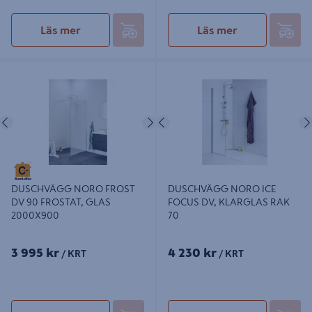
Läs mer
Läs mer
DUSCHVÄGG NORO FROST DV 90
DUSCHVÄGG NORO ICE FOCUS
FROSTAT, GLAS 2000X900
DV, KLARGLAS RAK 70
Föregående
Nästa
Föregående
DUSCHVÄGG NORO ICE
DUSCHVÄGG NORO FROST
FOCUS DV, KLARGLAS RAK
DV 90 FROSTAT, GLAS
70
2000X900
3 995 kr
4 230 kr
/ KRT
/ KRT