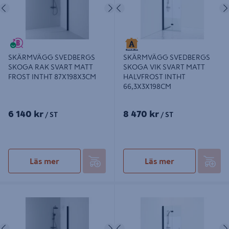
Föregående
Nästa
Föregående
SKÄRMVÄGG SVEDBERGS
SKÄRMVÄGG SVEDBERGS
SKOGA RAK SVART MATT
SKOGA VIK SVART MATT
FROST INTHT 87X198X3CM
HALVFROST INTHT
66,3X3X198CM
6 140 kr
8 470 kr
/ ST
/ ST
Läs mer
Läs mer
SKÄRMVÄGG SVEDBERGS SKOGA
SKÄRMVÄGG SVEDBERGS SKOGA
RAK SVART MATT FROST INTHT
VIK SVART MATT HALVFROST
77X198X3CM
INTHT 86,3X3X198CM
Föregående
Nästa
Föregående