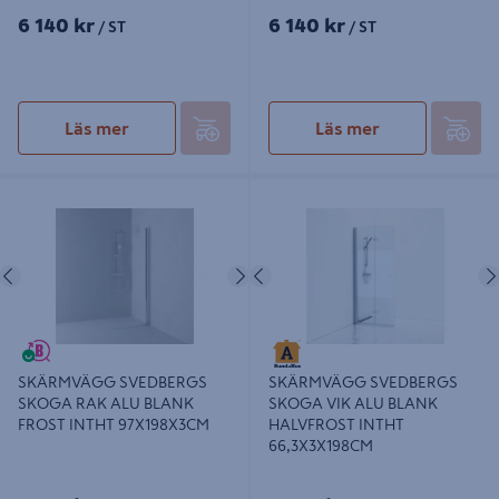
6 140 kr
6 140 kr
/ ST
/ ST
Läs mer
Läs mer
SKÄRMVÄGG SVEDBERGS SKOGA
SKÄRMVÄGG SVEDBERGS SKOGA
RAK ALU BLANK FROST INTHT
VIK ALU BLANK HALVFROST
97X198X3CM
INTHT 66,3X3X198CM
Föregående
Nästa
Föregående
SKÄRMVÄGG SVEDBERGS
SKÄRMVÄGG SVEDBERGS
SKOGA RAK ALU BLANK
SKOGA VIK ALU BLANK
FROST INTHT 97X198X3CM
HALVFROST INTHT
66,3X3X198CM