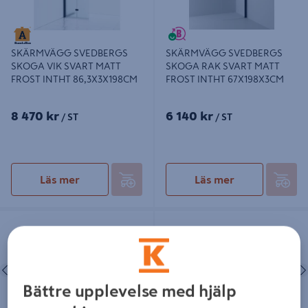
SKÄRMVÄGG SVEDBERGS
SKÄRMVÄGG SVEDBERGS
SKOGA RAK SVART MATT
SKOGA VIK SVART MATT
FROST INTHT 67X198X3CM
FROST INTHT 86,3X3X198CM
8 470 kr
6 140 kr
/ ST
/ ST
Läs mer
Läs mer
SKÄRMVÄGG SVEDBERGS SKOGA
SKÄRMVÄGG SVEDBERGS SKOGA
RAK SVART MATT RÖK INTHT
VIK SVART MATT HALVFROST
97X198X3CM
INTHT 76,3X3X198CM
Föregående
Nästa
Föregående
Bättre upplevelse med hjälp