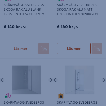
SKÄRMVÄGG SVEDBERGS
SKÄRMVÄGG SVEDBERGS
SKOGA RAK ALU BLANK
SKOGA RAK ALU MATT
FROST INTHT 57X198X3CM
FROST INTHT 97X198X3CM
6 140 kr
6 140 kr
/ ST
/ ST
Läs mer
Läs mer
SKÄRMVÄGG SVEDBERGS SKOGA
SKÄRMVÄGG SVEDBERGS SKOGA
RAK ALU BLANK FROST INTHT
VIKBAR ALU MA HALVFROS INTHT
52X198X3CM
76,3X3X198CM
Föregående
Nästa
Föregående
SKÄRMVÄGG SVEDBERGS
SKÄRMVÄGG SVEDBERGS