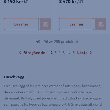
6 140 kr
8 470 kr
/ ST
/ ST
Läs mer
Läs mer
49 - 96 av 255 produkter
Föregående
1
2
3
4
5
av
6
Nästa
Duschvägg
En duschvägg håller inte bara vattnet på rätt sida av badrummet,
den är också en stilfull komponent som kan förvandla hela
utrymmet. På K-Bygg erbjuder vi ett brett utbud av duschväggar
som passar olika typer av badrumsprojekt, från nybyggnationer till