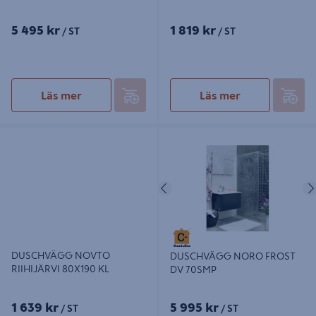
5 495 kr
1 819 kr
/ ST
/ ST
Läs mer
Läs mer
DUSCHVÄGG NOVTO RIIHIJÄRVI
DUSCHVÄGG NORO FROST DV
80X190 KL
70SMP
Föregående
DUSCHVÄGG NOVTO
DUSCHVÄGG NORO FROST
RIIHIJÄRVI 80X190 KL
DV 70SMP
1 639 kr
5 995 kr
/ ST
/ ST