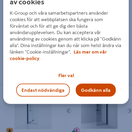
av cookies
SKÄRMVÄGG SVEDBERGS
SKÄRMVÄGG SVEDBERGS
K-Group och våra samarbetspartners använder
SKOGA RAK SVART MATT
SKOGA VIK SVART MATT
cookies för att webbplatsen ska fungera som
RÖK INTHT 97X198X3CM
HALVFROST INTHT
förväntat och för att ge dig den bästa
76,3X3X198CM
användarupplevelsen. Du kan acceptera vår
användning av cookies genom att klicka på "Godkänn
6 140 kr
8 470 kr
alla". Dina inställningar kan du när som helst ändra via
/ ST
/ ST
länken "Cookie-inställningar".
Läs mer om vår
cookie-policy
Läs mer
Läs mer
Fler val
SKÄRMVÄGG SVEDBERGS SKOGA
SKÄRMVÄGG SVEDBERGS SKOGA
Endast nödvändiga
Godkänn alla
VIK SVART MATT FROST INTHT
RAK SVART MATT RÖK INTHT
96,3X3X198CM
87X198X3CM
Föregående