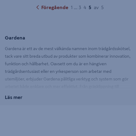
Föregående
1
...
3
4
5
av
5
Gardena
Gardena är ett av de mest välkända namnen inom trädgårdsskötsel,
tack vare sitt breda utbud av produkter som kombinerar innovation,
funktion och hållbarhet. Oavsett om du är en hängiven
trädgårdsentusiast eller en yrkesperson som arbetar med
utemiljöer, erbjuder Gardena pålitliga verktyg och system som gör
arbetet både enklare och mer effektivt. Från gräsklippning till
bevattning – sortimentet täcker hela trädgårdens behov.
Läs mer
Robotgräsklippning som sparar tid
Med en robotgräsklippare blir det lätt att hålla gräsmattan snygg,
utan att du själv behöver lägga timmar på klippning. Smarta