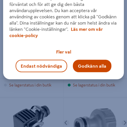
förväntat och för att ge dig den bästa
användarupplevelsen. Du kan acceptera vår
användning av cookies genom att klicka på "Godkänn
MDS-SKRTVKOPPLING 13MM
MDS-REGLERVENTIL 13MM
alla". Dina inställningar kan du när som helst ändra via
3-PACK
GARDENA
länken "Cookie-inställningar".
Läs mer om vår
cookie-policy
89 kr
199 kr
/ ST
/ ST
Fler val
Endast nödvändiga
Godkänn alla
Läs mer
Läs mer
Se lagerstatus i din butik
Se lagerstatus i din butik
MDS- L-KOPPLING 13MM 2-PACK
SKRUVKONTAKT GARDENA 1/2
HUSQVARNA
Föregående