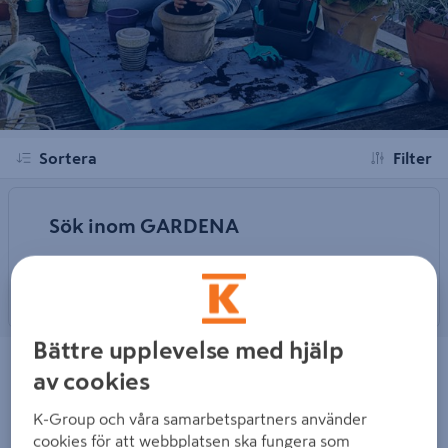
Sortera
Filter
Sök inom GARDENA
Bättre upplevelse med hjälp
MDS-SKRTVKOPPLING 13MM 3-
MDS-REGLERVENTIL 13MM
PACK
GARDENA
av cookies
K-Group och våra samarbetspartners använder
cookies för att webbplatsen ska fungera som