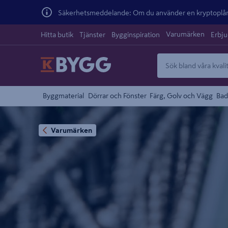
Säkerhetsmeddelande: Om du använder en kryptoplånb
Varumärken
Hitta butik
Tjänster
Bygginspiration
Erbj
Byggmaterial
Dörrar och Fönster
Färg, Golv och Vägg
Bad
Varumärken