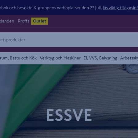
ok och besökte K-gruppens webbplatser den 27 juli,
läs viktig tilläggsi
udanden
Proffs
Outlet
rum, Bastu och Kök
Verktyg och Maskiner
El, VVS, Belysning
Arbetssk
ESSVE