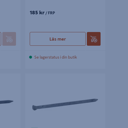
185 kr
/ FRP
Läs mer
Se lagerstatus i din butik
P/415
DYCKERT ESSVE RÄFFLAD FZV 2,8X75 215ST