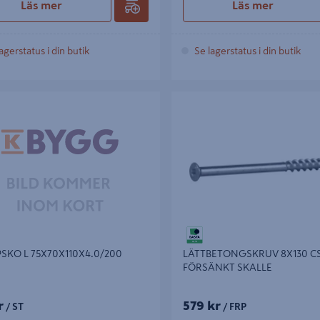
Läs mer
Läs mer
agerstatus i din butik
Se lagerstatus i din butik
O L 75X70X110X4.0/200
LÄTTBETONGSKRUV 8X130 CS 5
FÖRSÄNKT SKALLE
SKO L 75X70X110X4.0/200
LÄTTBETONGSKRUV 8X130 CS
FÖRSÄNKT SKALLE
r
579 kr
/ ST
/ FRP