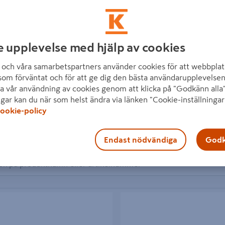
e upplevelse med hjälp av cookies
och våra samarbetspartners använder cookies för att webbplat
som förväntat och för att ge dig den bästa användarupplevelsen
a vår användning av cookies genom att klicka på "Godkänn alla"
ngar kan du när som helst ändra via länken "Cookie-inställningar
ookie-policy
90 produkter
inom ESSVE
Endast nödvändiga
Godk
O U 96X70X114,5X4,0/200
BETONGSKRUV 6K/10 FZB 7,5X8