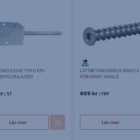
O ESSVE TYP U FZV
LÄTTBETONGSKRUV 8X65 CS 10
112,5X4,0/200
FÖRSÄNKT SKALLE
SKO ESSVE TYP U FZV
LÄTTBETONGSKRUV 8X65 CS 
0X112,5X4,0/200
FÖRSÄNKT SKALLE
kr
609 kr
/ ST
/ FRP
Läs mer
Läs mer