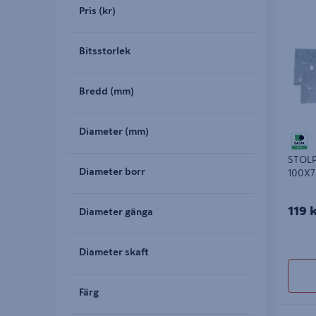
STOLPSK
Pris (kr)
100X70X
Bitsstorlek
Bredd (mm)
Diameter (mm)
STOLP
Diameter borr
100X7
119 
Diameter gänga
Diameter skaft
Färg