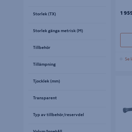
1 95
Storlek (TX)
Storlek gänga metrisk (M)
Tillbehör
Se l
Tillämpning
DYCKERT
Tjocklek (mm)
625ST
Transparent
Typ av tillbehör/reservdel
Volym/Innehåll