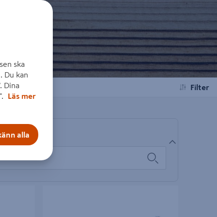
sen ska
. Du kan
. Dina
Filter
".
Läs mer
änn alla
0 100ST
LÄTTBETONGSKRUV KS CS 8X90 100