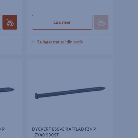
Läs mer
Se lagerstatus i din butik
1,7X35
DYCKERT ESSVE RÄFFLAD FZV P 1,7X40
900ST
 P
DYCKERT ESSVE RÄFFLAD FZV P
1,7X40 900ST