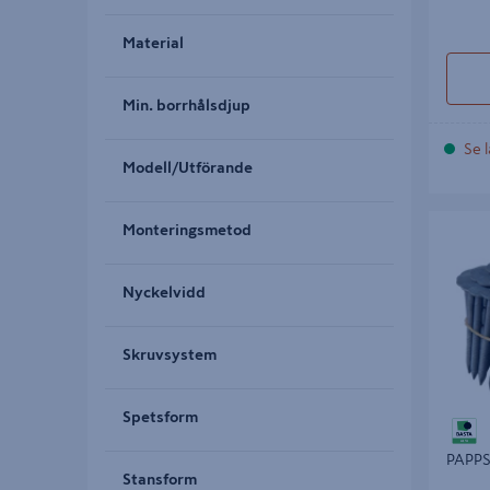
Material
Min. borrhålsdjup
Se l
Modell/Utförande
PAPPSPI
Monteringsmetod
Nyckelvidd
Skruvsystem
Spetsform
PAPPS
Stansform