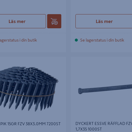
Läs mer
Läs mer
agerstatus i din butik
Se lagerstatus i din butik
K 15GR FZV 38X3.0MM 7200ST
DYCKERT ESSVE RÄFFLAD FZV P 
1000ST
DYCKERT ESSVE RÄFFLAD FZV
PIK 15GR FZV 38X3.0MM 7200ST
1,7X35 1000ST