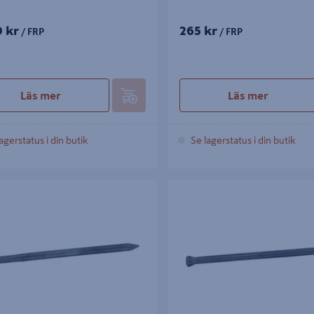
9 kr
265 kr
/ FRP
/ FRP
Läs mer
Läs mer
agerstatus i din butik
Se lagerstatus i din butik
 ESSVE RÄFFLAD FZV 2,0X50
DYCKERT RÄFFLAD FZV 60X2,3 F