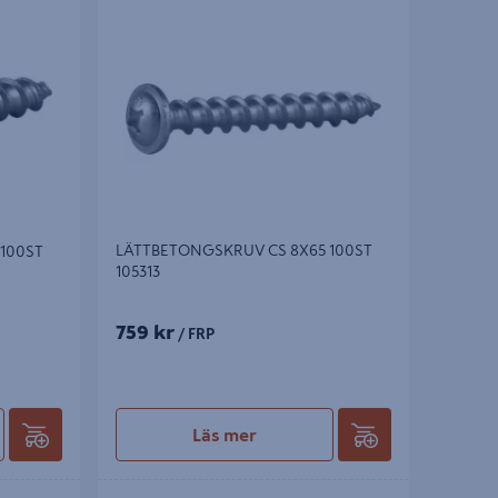
0ST
LÄTTBETONGSKRUV CS 8X65 100ST 105313
LÄTTBETONGSKRUV CS 8X65 100ST
100ST
105313
759 kr
/ FRP
Läs mer