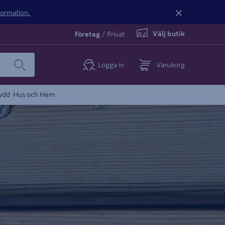
nformation.
Välj butik
Företag
/
Privat
Logga in
Varukorg
ydd
Hus och Hem