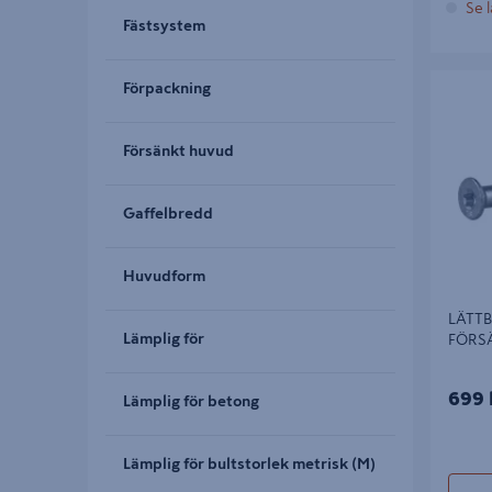
Se l
Fästsystem
LÄTTBE
Förpackning
FÖRSÄN
Försänkt huvud
Gaffelbredd
Huvudform
LÄTT
Lämplig för
FÖRS
699 
Lämplig för betong
Lämplig för bultstorlek metrisk (M)