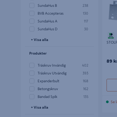
SundaHus B
238
BVB Accepteras
130
SundaHus A
117
SundaHus D
30
+ Visa alla
STOLP
Produkter
89 k
Träskruv Invändig
402
Träskruv Utvändig
393
Expanderbult
168
Betongskruv
162
Bandad Spik
135
Se l
+ Visa alla