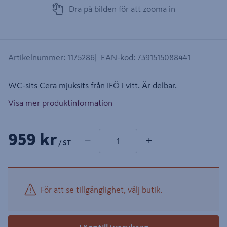
Dra på bilden för att zooma in
Artikelnummer
:
1175286
EAN-kod
:
7391515088441
WC-sits Cera mjuksits från IFÖ i vitt. Är delbar.
Visa mer produktinformation
1 produkter
Antal
959 kr
−
+
/ ST
För att se tillgänglighet, välj butik.