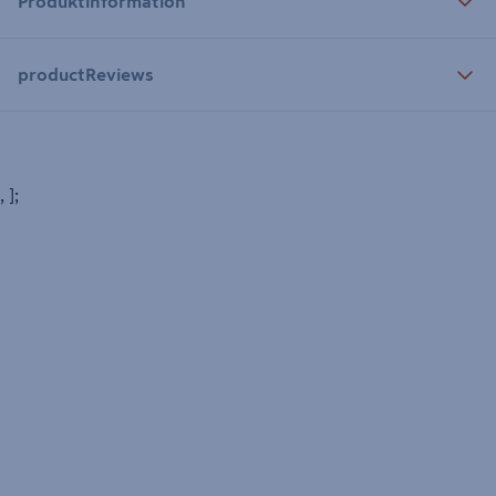
Produktinformation
productReviews
, ];