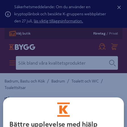
Säkerhetsmeddelande: Om du använder en
kryptoplånbok och besökte K-gruppens webbplatser
den 27 juli,
läs viktig tilläggsinformation.
Välj butik
Företag
/
Privat
/
/
/
Badrum, Bastu och Kök
Badrum
Toalett och WC
Toalettsitsar
IFÖ
WC-SITS IFÖ CERA MJUKSITS VIT 99420
Detaljerad beskrivning finns i produktbeskrivningsområdet
Bättre upplevelse med hjälp