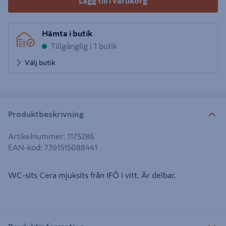
Lägg till i varukorg
Hämta i butik
Tillgänglig i 1 butik
Välj butik
Produktbeskrivning
Artikelnummer
:
1175286
EAN-kod
:
7391515088441
WC-sits Cera mjuksits från IFÖ i vitt. Är delbar.