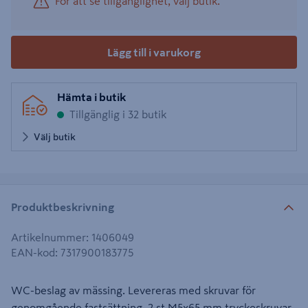
För att se tillgänglighet, välj butik.
Lägg till i varukorg
Hämta i butik
Tillgänglig i 32 butik
Välj butik
Produktbeskrivning
Artikelnummer
:
1406049
EAN-kod
:
7317900183775
WC-beslag av mässing. Levereras med skruvar för
genomgående fastsättning. 2 st M5x65 mm tryckeskruvar,