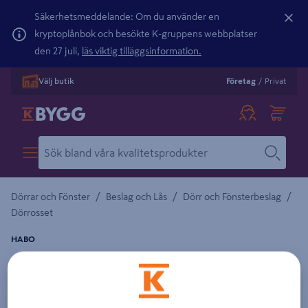
Säkerhetsmeddelande: Om du använder en
kryptoplånbok och besökte K-gruppens webbplatser
den 27 juli,
läs viktig tilläggsinformation.
Välj butik
Företag
/
Privat
/
/
/
Dörrar och Fönster
Beslag och Lås
Dörr och Fönsterbeslag
Dörrosset
HABO
WC-BESLAG HABO A262 P MÄSS
Detaljerad beskrivning finns i produktbeskrivningsområdet