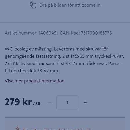
Dra på bilden för att zooma in
Artikelnummer
:
1406049
EAN-kod
:
7317900183775
WC-beslag av mässing. Levereras med skruvar för
genomgående fastsättning. 2 st M5x65 mm tryckeskruvar,
2 st M5 hylsmuttrar samt 4 st 4x12 mm träskruvar. Passar
till dörrtjocklek 38-42 mm.
Visa mer produktinformation
1 produkter
Antal
279 kr
−
+
/ SB