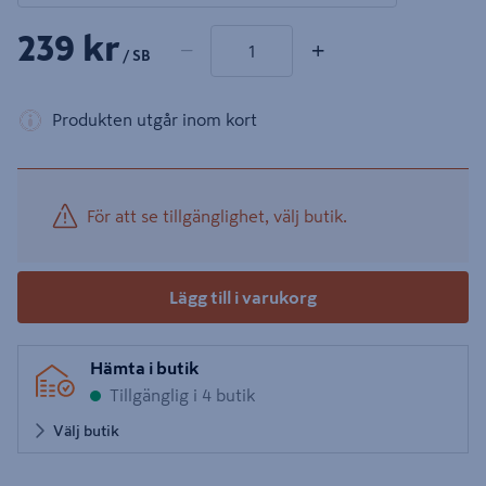
1 produkter
Antal
239 kr
−
+
/ SB
Produkten utgår inom kort
För att se tillgänglighet, välj butik.
Lägg till i varukorg
Hämta i butik
Tillgänglig i 4 butik
Välj butik