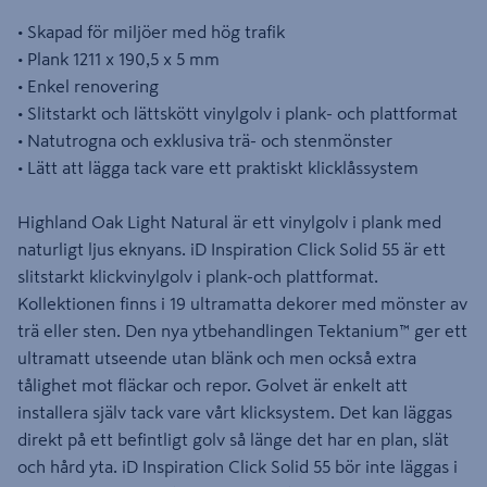
• Skapad för miljöer med hög trafik
• Plank 1211 x 190,5 x 5 mm
• Enkel renovering
• Slitstarkt och lättskött vinylgolv i plank- och plattformat
• Natutrogna och exklusiva trä- och stenmönster
• Lätt att lägga tack vare ett praktiskt klicklåssystem
Highland Oak Light Natural är ett vinylgolv i plank med
naturligt ljus eknyans. iD Inspiration Click Solid 55 är ett
slitstarkt klickvinylgolv i plank-och plattformat.
Kollektionen finns i 19 ultramatta dekorer med mönster av
trä eller sten. Den nya ytbehandlingen Tektanium™ ger ett
ultramatt utseende utan blänk och men också extra
tålighet mot fläckar och repor. Golvet är enkelt att
installera själv tack vare vårt klicksystem. Det kan läggas
direkt på ett befintligt golv så länge det har en plan, slät
och hård yta. iD Inspiration Click Solid 55 bör inte läggas i