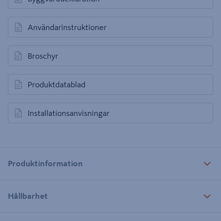
öppnas i en ny flik
Användarinstruktioner
öppnas i en ny flik
Broschyr
öppnas i en ny flik
Produktdatablad
öppnas i en ny flik
Installationsanvisningar
öppnas i en ny flik
Produktinformation
Hållbarhet