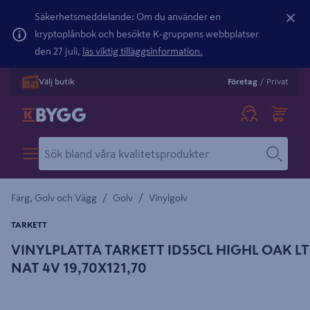
Säkerhetsmeddelande: Om du använder en
kryptoplånbok och besökte K-gruppens webbplatser
den 27 juli,
läs viktig tilläggsinformation.
Välj butik
Företag
/
Privat
/
/
Färg, Golv och Vägg
Golv
Vinylgolv
TARKETT
VINYLPLATTA TARKETT ID55CL HIGHL OAK LT
NAT 4V 19,70X121,70
Detaljerad beskrivning finns i produktbeskrivningsområdet