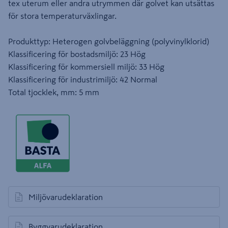
tex uterum eller andra utrymmen där golvet kan utsättas
för stora temperaturväxlingar.
Produkttyp: Heterogen golvbeläggning (polyvinylklorid)
Klassificering för bostadsmiljö: 23 Hög
Klassificering för kommersiell miljö: 33 Hög
Klassificering för industrimiljö: 42 Normal
Total tjocklek, mm: 5 mm
Miljövarudeklaration
öppnas i en ny flik
Byggvarudeklaration