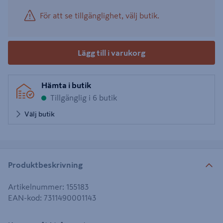
För att se tillgänglighet, välj butik.
Lägg till i varukorg
Hämta i butik
Tillgänglig i 6 butik
Välj butik
Produktbeskrivning
Artikelnummer
:
155183
EAN-kod
:
7311490001143