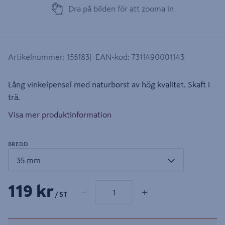
Dra på bilden för att zooma in
Artikelnummer
:
155183
EAN-kod
:
7311490001143
Lång vinkelpensel med naturborst av hög kvalitet. Skaft i
trä.
Visa mer produktinformation
BREDD
1 produkter
Antal
119 kr
−
+
/ ST