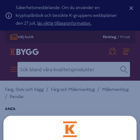
Säkerhetsmeddelande: Om du använder en
kryptoplånbok och besökte K-gruppens webbplatser
den 27 juli,
läs viktig tilläggsinformation.
Välj butik
Företag
/
Privat
/
/
Färg, Golv och Vägg
Färg och Måleriverktyg
Måleriverktyg
/
Penslar
ANZA
VINKELPENSEL ANZA PERFECT LÅNG 35MM
Detaljerad beskrivning finns i produktbeskrivningsområdet