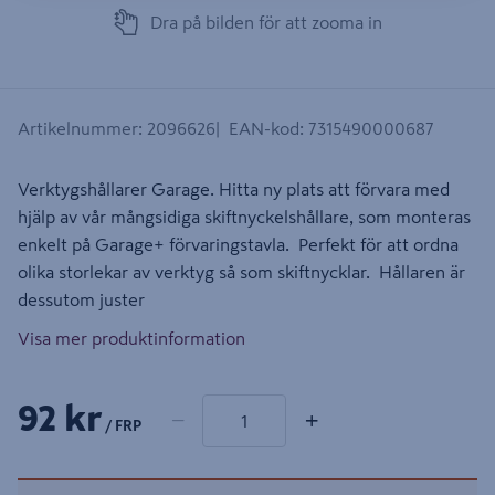
Dra på bilden för att zooma in
Artikelnummer
:
2096626
EAN-kod
:
7315490000687
Verktygshållarer Garage. Hitta ny plats att förvara med
hjälp av vår mångsidiga skiftnyckelshållare, som monteras
enkelt på Garage+ förvaringstavla. Perfekt för att ordna
olika storlekar av verktyg så som skiftnycklar. Hållaren är
dessutom juster
Visa mer produktinformation
1 produkter
Antal
92 kr
−
+
/ FRP