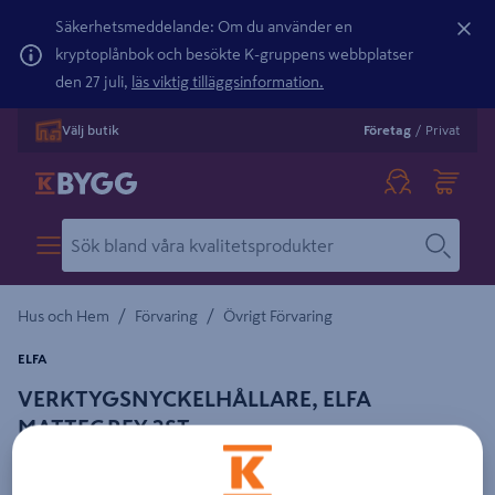
Säkerhetsmeddelande: Om du använder en
kryptoplånbok och besökte K-gruppens webbplatser
den 27 juli,
läs viktig tilläggsinformation.
Välj butik
Företag
/
Privat
/
/
Hus och Hem
Förvaring
Övrigt Förvaring
ELFA
VERKTYGSNYCKELHÅLLARE, ELFA
MATTEGREY 2ST
Detaljerad beskrivning finns i produktbeskrivningsområdet