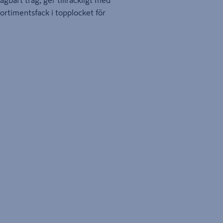
agbart tråg, ger tillräckligt med
ortimentsfack i topplocket för