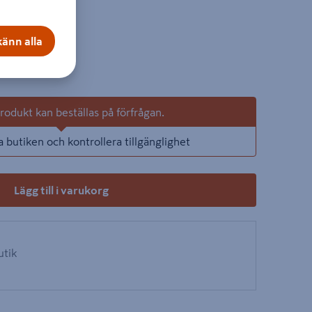
on
änn alla
ter
+
odukt kan beställas på förfrågan.
a butiken och kontrollera tillgänglighet
Lägg till i varukorg
utik