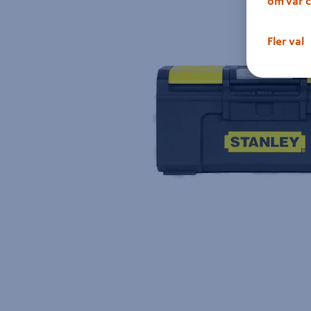
om vår c
Fler val