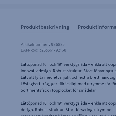
Produktbeskrivning
Produktinforma
Artikelnummer
:
986825
EAN-kod
:
3253561792168
Lättöppnad 16” och 19" verktygslåda – enkla att ö
Innovativ design. Robust struktur. Stort förvaring
Lätt att lyfta med ett mjukt och extra brett handtag
Löstagbart tråg, ger tillräckligt med utrymme för fö
Sortimentsfack i topplocket för smådelar.
Lättöppnad 16” och 19" verktygslåda – enkla att öp
design. Robust struktur. Stort förvaringsutrymme. L