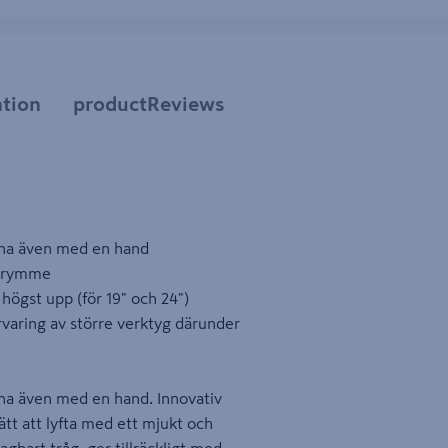
tion
productReviews
ppna även med en hand
sutrymme
 högst upp (för 19" och 24")
rvaring av större verktyg därunder
pna även med en hand. Innovativ
ätt att lyfta med ett mjukt och