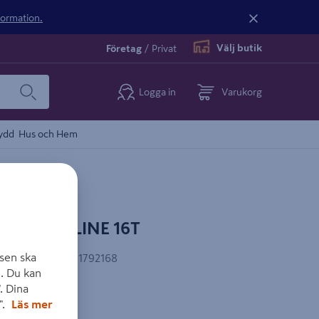
nformation.
Välj butik
Företag
/
Privat
Logga in
Varukorg
ydd
Hus och Hem
TANLEY LINE 16T
sen ska
AN-kod
:
3253561792168
. Du kan
. Dina
".
Läs mer