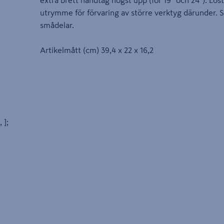
extra brett handtag högst upp (för 19" och 24"). Löst
utrymme för förvaring av större verktyg därunder. S
smådelar.
Artikelmått (cm) 39,4 x 22 x 16,2
, ];