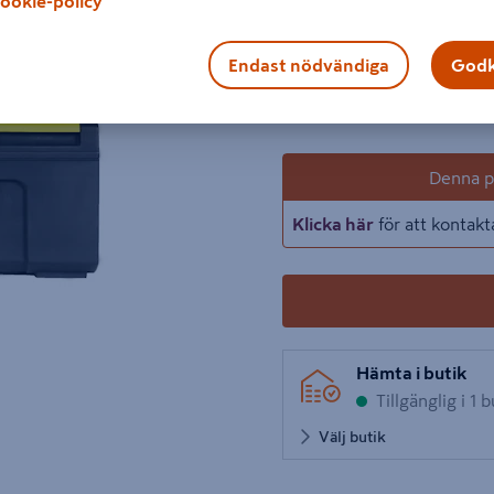
ookie-policy
Visa mer produktinformati
Endast nödvändiga
Godk
1 produk
Antal
326 kr
−
/ ST
Denna pr
Klicka här
för att kontakt
Hämta i butik
Tillgänglig i 1 b
Välj butik