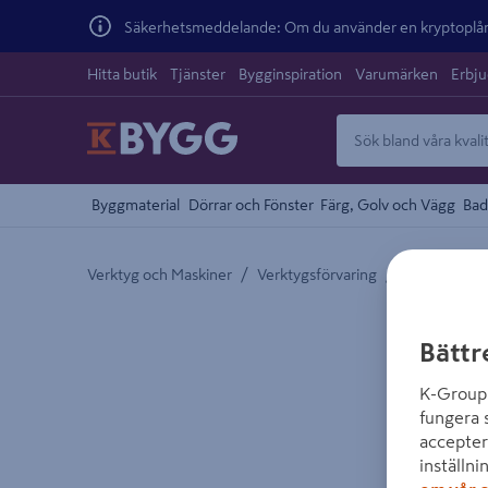
Säkerhetsmeddelande: Om du använder en kryptoplånb
Hitta butik
Tjänster
Bygginspiration
Varumärken
Erbj
Byggmaterial
Dörrar och Fönster
Färg, Golv och Vägg
Bad
/
/
Verktyg och Maskiner
Verktygsförvaring
Verktygslådo
Detaljerad beskrivning finns i produktbeskrivnings
Bättr
K-Group 
fungera 
accepter
inställni