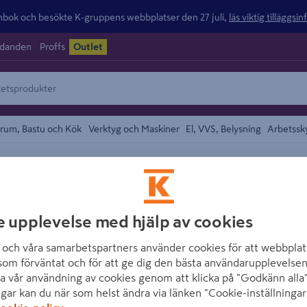
ok och besökte K-gruppens webbplatser den 27 juli,
läs viktig tilläggsi
udanden
Proffs
Outlet
rum, Bastu och Kök
Verktyg och Maskiner
El, VVS, Belysning
Arbetssk
r
området
STANLEY
VERKTYGSLÅDA S
e upplevelse med hjälp av cookies
och våra samarbetspartners använder cookies för att webbplat
Artikelnummer
:
986825
E
som förväntat och för att ge dig den bästa användarupplevelsen
a vår användning av cookies genom att klicka på "Godkänn alla"
Stanley® Verktygslåda 16"
ngar kan du när som helst ändra via länken "Cookie-inställningar