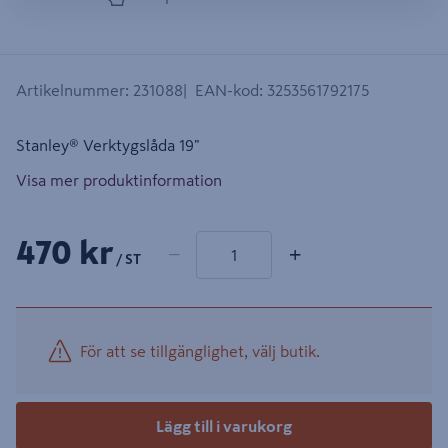
Artikelnummer
:
231088
EAN-kod
:
3253561792175
Stanley® Verktygslåda 19"
Visa mer produktinformation
1 produkter
Antal
470 kr
−
+
/ ST
För att se tillgänglighet, välj butik.
Lägg till i varukorg