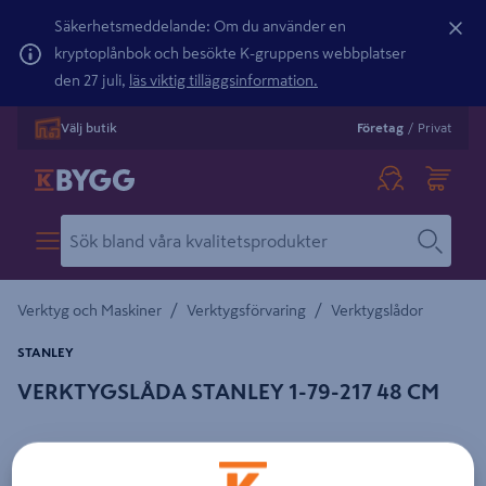
Säkerhetsmeddelande: Om du använder en
kryptoplånbok och besökte K-gruppens webbplatser
den 27 juli,
läs viktig tilläggsinformation.
Välj butik
Företag
/
Privat
/
/
Verktyg och Maskiner
Verktygsförvaring
Verktygslådor
STANLEY
VERKTYGSLÅDA STANLEY 1-79-217 48 CM
Detaljerad beskrivning finns i produktbeskrivningsområdet