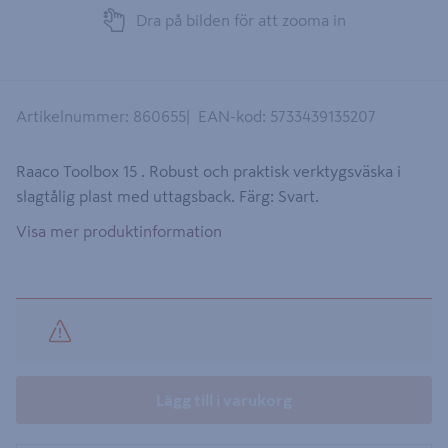
Dra på bilden för att zooma in
Artikelnummer
:
860655
EAN-kod
:
5733439135207
Raaco Toolbox 15 . Robust och praktisk verktygsväska i
slagtålig plast med uttagsback. Färg: Svart.
Visa mer produktinformation
Lägg till i varukorg