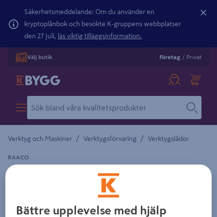
Säkerhetsmeddelande: Om du använder en
kryptoplånbok och besökte K-gruppens webbplatser
den 27 juli,
läs viktig tilläggsinformation.
Välj butik
Företag
/
Privat
/
/
Verktyg och Maskiner
Verktygsförvaring
Verktygslådor
RAACO
VERKTYGSLÅDA RAACO 15" SVART
395X220X210MM
Detaljerad beskrivning finns i produktbeskrivningsområdet
Bättre upplevelse med hjälp