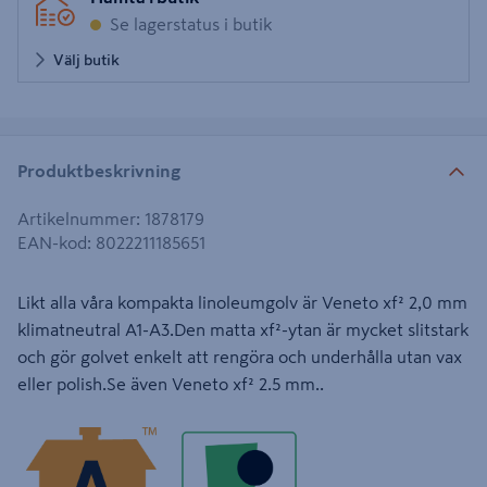
Se lagerstatus i butik
Välj butik
Produktbeskrivning
Artikelnummer
:
1878179
EAN-kod
:
8022211185651
Likt alla våra kompakta linoleumgolv är Veneto xf² 2,0 mm
klimatneutral A1-A3.Den matta xf²-ytan är mycket slitstark
och gör golvet enkelt att rengöra och underhålla utan vax
eller polish.Se även Veneto xf² 2.5 mm..