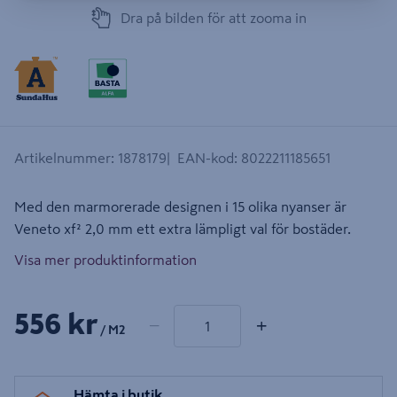
Dra på bilden för att zooma in
Artikelnummer
:
1878179
EAN-kod
:
8022211185651
Med den marmorerade designen i 15 olika nyanser är
Veneto xf² 2,0 mm ett extra lämpligt val för bostäder.
Visa mer produktinformation
1 produkter
Antal
556 kr
−
+
/ M2
Hämta i butik