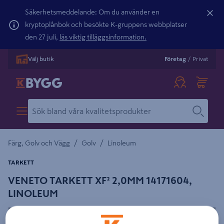
Säkerhetsmeddelande: Om du använder en
kryptoplånbok och besökte K-gruppens webbplatser
den 27 juli,
läs viktig tilläggsinformation.
Välj butik
Företag
/
Privat
/
/
Färg, Golv och Vägg
Golv
Linoleum
TARKETT
VENETO TARKETT XF² 2,0MM 14171604,
LINOLEUM
Detaljerad beskrivning finns i produktbeskrivningsområdet