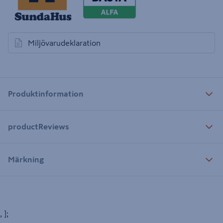
Miljövarudeklaration
öppnas i en ny flik
Produktinformation
productReviews
Märkning
, ];