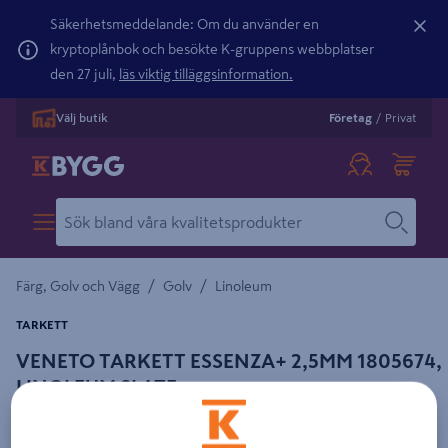
Säkerhetsmeddelande: Om du använder en
kryptoplånbok och besökte K-gruppens webbplatser
den 27 juli,
läs viktig tilläggsinformation.
Välj butik
Företag
/
Privat
/
/
Färg, Golv och Vägg
Golv
Linoleum
TARKETT
VENETO TARKETT ESSENZA+ 2,5MM 1805674,
LINOLEUM SLATE
Detaljerad beskrivning finns i produktbeskrivningsområdet