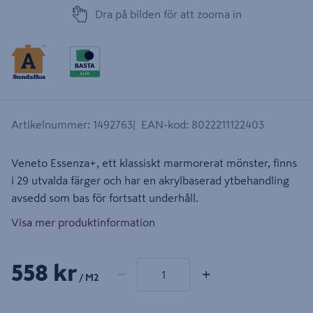
Dra på bilden för att zooma in
Artikelnummer
:
1492763
EAN-kod
:
8022211122403
Veneto Essenza+, ett klassiskt marmorerat mönster, finns
i 29 utvalda färger och har en akrylbaserad ytbehandling
avsedd som bas för fortsatt underhåll.
Visa mer produktinformation
1 produkter
Antal
558 kr
−
+
/ M2