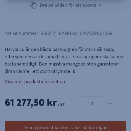
Dra på bilden för att zooma in
Artikelnummer
:
1519047
EAN-kod
:
6417659001069
Harvia 50 är den bästa bastuugnen för stora sällskap,
eftersom den är designad för att stora grupper ska kunna
basta samtidigt. Den massiva mängden sten garanterar
jämn värme i ett stort utrymme. B
Visa mer produktinformation
1 produkter
Antal
61 277,50 kr
−
+
/ ST
Denna produkt kan beställas på förfrågan.