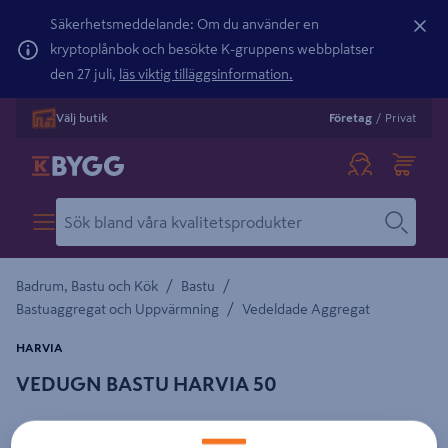
Säkerhetsmeddelande: Om du använder en
kryptoplånbok och besökte K-gruppens webbplatser
den 27 juli,
läs viktig tilläggsinformation.
Välj butik
Företag
/
Privat
/
/
Badrum, Bastu och Kök
Bastu
/
Bastuaggregat och Uppvärmning
Vedeldade Aggregat
HARVIA
VEDUGN BASTU HARVIA 50
Detaljerad beskrivning finns i produktbeskrivningsområdet