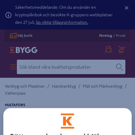
Säkerhetsmeddelande: Om du använder en
kryptoplånbok och besökte K-gruppens webbplatser
den 27 juli,
läs viktig tilläggsinformation.
Välj butik
Företag
/
Privat
/
/
/
Verktyg och Maskiner
Handverktyg
Mät och Märkverktyg
Vattenpass
HULTAFORS
VATTENPASS SM 200
Detaljerad beskrivning finns i produktbeskrivningsområdet