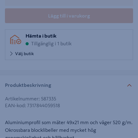
Lägg till i varukorg
Hämta i butik
Tillgänglig i 1 butik
Välj butik
Produktbeskrivning
Artikelnummer
:
587335
EAN-kod
:
7317844059518
Aluminiumprofil som mäter 49x21 mm och väger 520 g/m.
Okrossbara blocklibeller med mycket hög
genomskinlighet och hållbarhet.