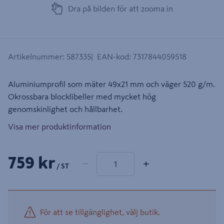
Dra på bilden för att zooma in
Artikelnummer
:
587335
EAN-kod
:
7317844059518
Aluminiumprofil som mäter 49x21 mm och väger 520 g/m.
Okrossbara blocklibeller med mycket hög
genomskinlighet och hållbarhet.
Visa mer produktinformation
1 produkter
Antal
759 kr
−
+
/ ST
För att se tillgänglighet, välj butik.