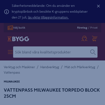
Säkerhetsmeddelande: Om du använder en
kryptoplånbok och besökte K-gruppens webbplatser
den 27 juli,
läs viktig tilläggsinformation.
Välj butik
Företag
/
Privat
/
/
/
Verktyg och Maskiner
Handverktyg
Mät och Märkverktyg
Vattenpass
MILWAUKEE
VATTENPASS MILWAUKEE TORPEDO BLOCK
25CM