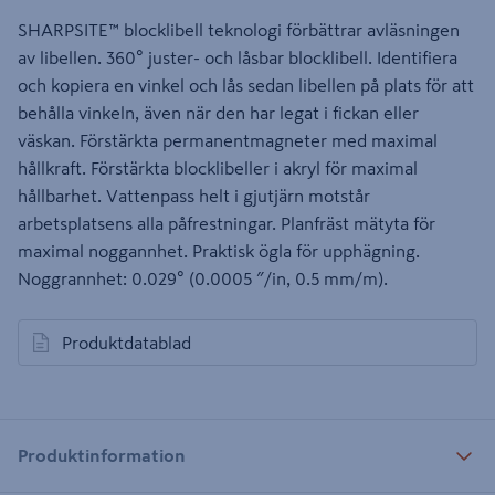
SHARPSITE™ blocklibell teknologi förbättrar avläsningen
av libellen. 360° juster- och låsbar blocklibell. Identifiera
och kopiera en vinkel och lås sedan libellen på plats för att
behålla vinkeln, även när den har legat i fickan eller
väskan. Förstärkta permanentmagneter med maximal
hållkraft. Förstärkta blocklibeller i akryl för maximal
hållbarhet. Vattenpass helt i gjutjärn motstår
arbetsplatsens alla påfrestningar. Planfräst mätyta för
maximal noggannhet. Praktisk ögla för upphägning.
Noggrannhet: 0.029° (0.0005 ″/in, 0.5 mm/m).
Produktdatablad
öppnas i en ny flik
Produktinformation