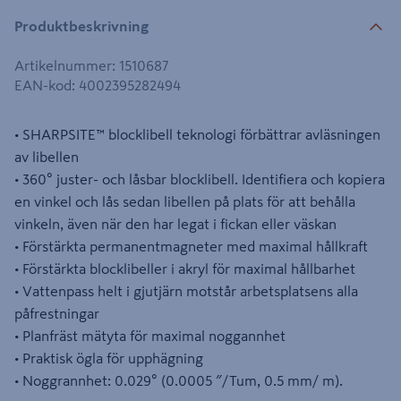
Produktbeskrivning
Artikelnummer
:
1510687
EAN-kod
:
4002395282494
• SHARPSITE™ blocklibell teknologi förbättrar avläsningen
av libellen
• 360° juster- och låsbar blocklibell. Identifiera och kopiera
en vinkel och lås sedan libellen på plats för att behålla
vinkeln, även när den har legat i fickan eller väskan
• Förstärkta permanentmagneter med maximal hållkraft
• Förstärkta blocklibeller i akryl för maximal hållbarhet
• Vattenpass helt i gjutjärn motstår arbetsplatsens alla
påfrestningar
• Planfräst mätyta för maximal noggannhet
• Praktisk ögla för upphägning
• Noggrannhet: 0.029° (0.0005 ″/Tum, 0.5 mm/ m).