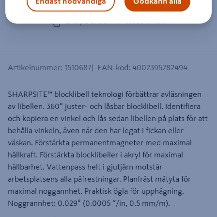
Endast nödvändiga
Godkänn alla
Dra på bilden för att zooma in
Artikelnummer
:
1510687
EAN-kod
:
4002395282494
SHARPSITE™ blocklibell teknologi förbättrar avläsningen
av libellen. 360° juster- och låsbar blocklibell. Identifiera
och kopiera en vinkel och lås sedan libellen på plats för att
behålla vinkeln, även när den har legat i fickan eller
väskan. Förstärkta permanentmagneter med maximal
hållkraft. Förstärkta blocklibeller i akryl för maximal
hållbarhet. Vattenpass helt i gjutjärn motstår
arbetsplatsens alla påfrestningar. Planfräst mätyta för
maximal noggannhet. Praktisk ögla för upphägning.
Noggrannhet: 0.029° (0.0005 ″/in, 0.5 mm/m).