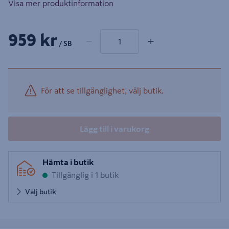
Visa mer produktinformation
1 produkter
Antal
959 kr
−
+
/ SB
För att se tillgänglighet, välj butik.
Lägg till i varukorg
Hämta i butik
Tillgänglig i 1 butik
Välj butik