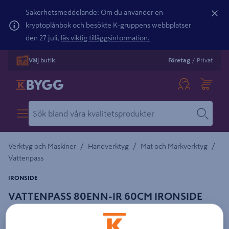
Säkerhetsmeddelande: Om du använder en
kryptoplånbok och besökte K-gruppens webbplatser
den 27 juli,
läs viktig tilläggsinformation.
Välj butik
Företag
/
Privat
/
/
/
Verktyg och Maskiner
Handverktyg
Mät och Märkverktyg
Vattenpass
IRONSIDE
VATTENPASS 80ENN-IR 60CM IRONSIDE
Detaljerad beskrivning finns i produktbeskrivningsområdet