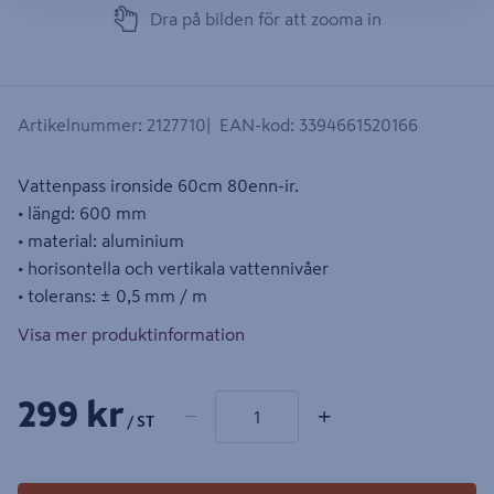
Dra på bilden för att zooma in
Artikelnummer
:
2127710
EAN-kod
:
3394661520166
Vattenpass ironside 60cm 80enn-ir.
• längd: 600 mm
• material: aluminium
• horisontella och vertikala vattennivåer
• tolerans: ± 0,5 mm / m
Visa mer produktinformation
1 produkter
Antal
299 kr
−
+
/ ST