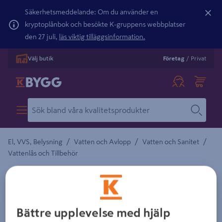
Säkerhetsmeddelande: Om du använder en
kryptoplånbok och besökte K-gruppens webbplatser
den 27 juli,
läs viktig tilläggsinformation.
Välj butik
Företag
/
Privat
/
/
/
El, VVS, Belysning
Vatten och Avlopp
Vatten och Sanitet
Vattenlås och Tillbehör
IFÖ
VATTENLÅS UNDERDEL KOMPLETT
KOMPLETT R40
Bättre upplevelse med hjälp