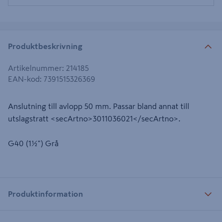
Produktbeskrivning
Artikelnummer
:
214185
EAN-kod
:
7391515326369
Anslutning till avlopp 50 mm. Passar bland annat till
utslagstratt <secArtno>3011036021</secArtno>.
G40 (1½") Grå
Produktinformation