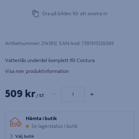
Dra på bilden för att zooma in
Artikelnummer
:
214185
EAN-kod
:
7391515326369
Vattenlås underdel komplett Ifö Contura
Visa mer produktinformation
1 produkter
Antal
509 kr
−
+
/ ST
Hämta i butik
Se lagerstatus i butik
Välj butik