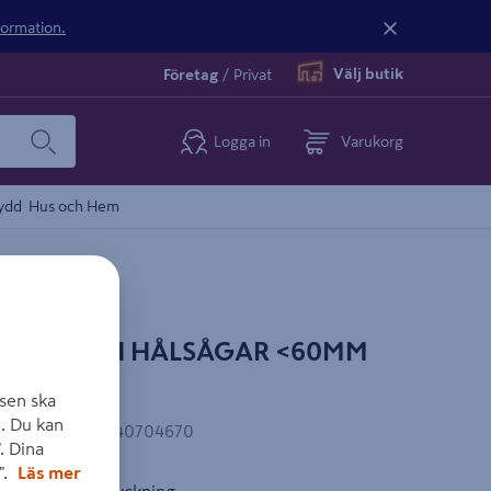
nformation.
Välj butik
Företag
/
Privat
Logga in
Varukorg
ydd
Hus och Hem
ÖR BOSCH HÅLSÅGAR <60MM
sen ska
. Du kan
EAN-kod
:
3165140704670
. Dina
".
Läs mer