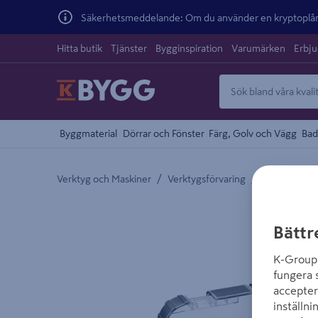
Säkerhetsmeddelande: Om du använder en kryptoplånb
Hitta butik
Tjänster
Bygginspiration
Varumärken
Erbj
Byggmaterial
Dörrar och Fönster
Färg, Golv och Vägg
Bad
/
/
Verktyg och Maskiner
Verktygsförvaring
Verktygsväs
Detaljerad beskrivning finns i produktbeskrivnings
Bättr
K-Group 
fungera 
accepter
inställni