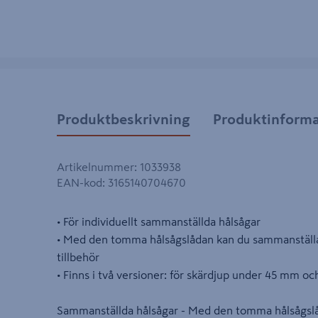
Produktbeskrivning
Produktinforma
Artikelnummer
:
1033938
EAN-kod
:
3165140704670
• För individuellt sammanställda hålsågar
• Med den tomma hålsågslådan kan du sammanställa 
tillbehör
• Finns i två versioner: för skärdjup under 45 mm oc
Sammanställda hålsågar - Med den tomma hålsågslå