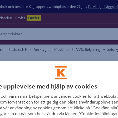
ok och besökte K-gruppens webbplatser den 27 juli,
läs viktig tilläggsi
udanden
Proffs
Outlet
rum, Bastu och Kök
Verktyg och Maskiner
El, VVS, Belysning
Arbetssk
kor
området
BOSCH
VÄSKA BOSCH F
e upplevelse med hjälp av cookies
PC
och våra samarbetspartners använder cookies för att webbplat
som förväntat och för att ge dig den bästa användarupplevelsen
Artikelnummer
:
1033938
a vår användning av cookies genom att klicka på "Godkänn alla"
ngar kan du när som helst ändra via länken "Cookie-inställningar