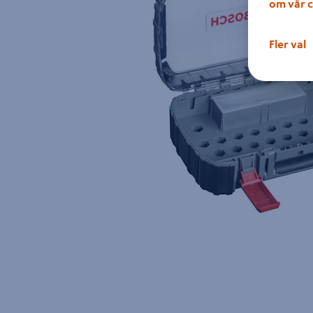
om vår c
Fler val