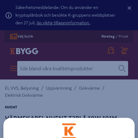
Säkerhetsmeddelande: Om du använder en
kryptoplånbok och besökte K-gruppens webbplatser
den 27 juli,
läs viktig tilläggsinformation.
Välj butik
Företag
/
Privat
/
/
/
El, VVS, Belysning
Uppvärmning
Golvvärme
Elektrisk Golvvärme
NVENT
VÄRMEKABEL NVENT T2BLÅ 10W 101M
1010W/230V YTA 10.0M2