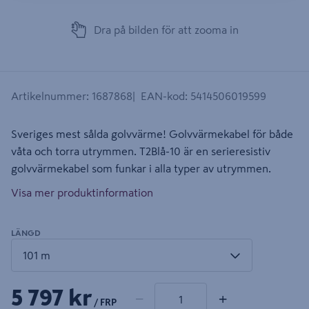
Dra på bilden för att zooma in
Artikelnummer
:
1687868
EAN-kod
:
5414506019599
Sveriges mest sålda golvvärme! Golvvärmekabel för både
våta och torra utrymmen. T2Blå-10 är en serieresistiv
golvvärmekabel som funkar i alla typer av utrymmen.
Visa mer produktinformation
LÄNGD
1 produkter
Antal
5 797 kr
−
+
/ FRP