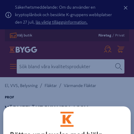
Säkerhetsmeddelande: Om du använder en
kryptoplånbok och besökte K-gruppens webbplatser
den 27 juli,
läs viktig tilläggsinformation.
Välj butik
Företag
/
Privat
/
/
El, VVS, Belysning
Fläktar
Värmande Fläktar
PROF
VÄRMEFLÄKT 5KW IP24 400V
Detaljerad beskrivning finns i produktbeskrivningsområdet