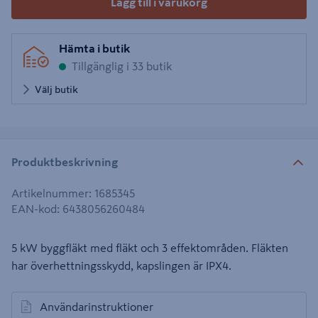
Lägg till i varukorg
Hämta i butik
Tillgänglig i 33 butik
Välj butik
Produktbeskrivning
Artikelnummer
:
1685345
EAN-kod
:
6438056260484
5 kW byggfläkt med fläkt och 3 effektområden. Fläkten
har överhettningsskydd, kapslingen är IPX4.
Användarinstruktioner
öppnas i en ny flik