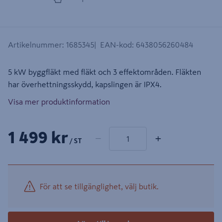
Artikelnummer
:
1685345
EAN-kod
:
6438056260484
5 kW byggfläkt med fläkt och 3 effektområden. Fläkten
har överhettningsskydd, kapslingen är IPX4.
Visa mer produktinformation
1 produkter
Antal
1 499 kr
−
+
/ ST
För att se tillgänglighet, välj butik.