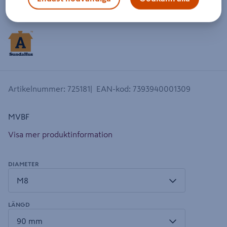
Dra på bilden för att zooma in
Artikelnummer
:
725181
EAN-kod
:
7393940001309
MVBF
Visa mer produktinformation
DIAMETER
LÄNGD