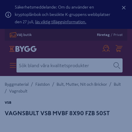
Säkerhetsmeddelande: Om du använder en
kryptoplånbok och besökte K-gruppens webbplatser
den 27 juli,
läs viktig tilläggsinformation.
Välj butik
Företag
/
Privat
/
/
/
Byggmaterial
Fästdon
Bult, Mutter, Nit och Brickor
Bult
/
Vagnsbult
VSB
VAGNSBULT VSB MVBF 8X90 FZB 50ST
Detaljerad beskrivning finns i produktbeskrivningsområdet