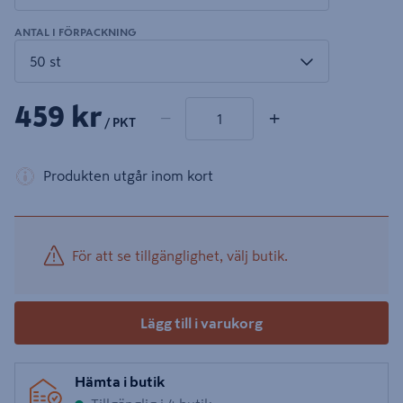
ANTAL I FÖRPACKNING
1 produkter
Antal
459 kr
−
+
/ PKT
Produkten utgår inom kort
För att se tillgänglighet, välj butik.
Lägg till i varukorg
Hämta i butik