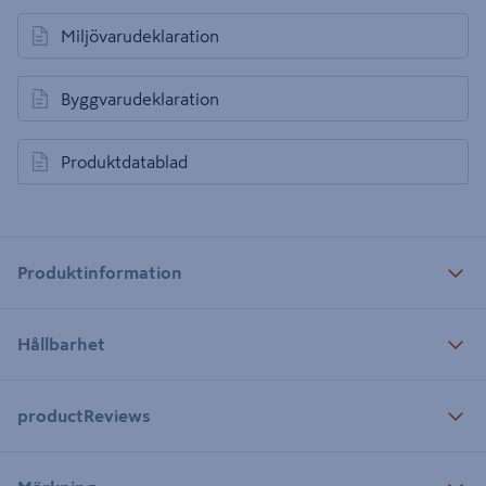
Miljövarudeklaration
öppnas i en ny flik
Byggvarudeklaration
öppnas i en ny flik
Produktdatablad
öppnas i en ny flik
Produktinformation
Hållbarhet
productReviews