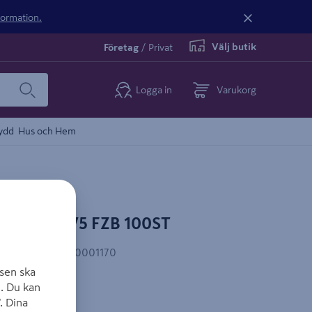
nformation.
Välj butik
Företag
/
Privat
Logga in
Varukorg
ydd
Hus och Hem
MVBF 6X75 FZB 100ST
AN-kod
:
7393940001170
sen ska
. Du kan
. Dina