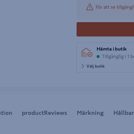
För att se tillgängl
Hämta i butik
Tillgänglig i 1 b
Välj butik
tion
productReviews
Märkning
Hållba