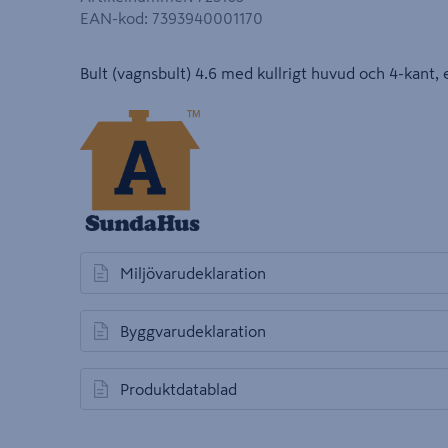
EAN-kod
:
7393940001170
Bult (vagnsbult) 4.6 med kullrigt huvud och 4-kant, 
Miljövarudeklaration
öppnas i en ny flik
Byggvarudeklaration
öppnas i en ny flik
Produktdatablad
öppnas i en ny flik