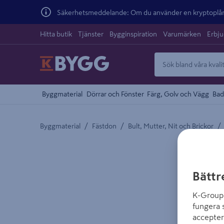
Säkerhetsmeddelande: Om du använder en kryptoplånb
Hitta butik
Tjänster
Bygginspiration
Varumärken
Erbj
Byggmaterial
Dörrar och Fönster
Färg, Golv och Vägg
Bad
/
/
/
Byggmaterial
Fästdon
Bult, Mutter, Nit och Brickor
Detaljerad beskrivning finns i produktbeskrivnings
Bättr
K-Group 
fungera 
accepter