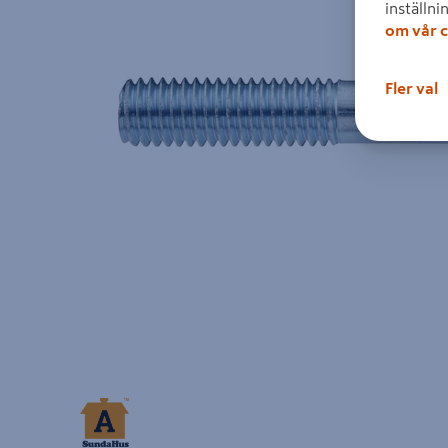
inställni
om vår c
Fler val