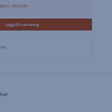
ighet, välj butik.
Lägg till i varukorg
utik
rhet