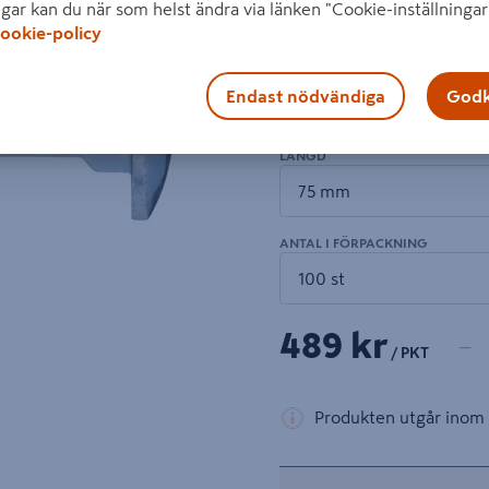
Visa mer produktinformati
ngar kan du när som helst ändra via länken "Cookie-inställningar
ookie-policy
DIAMETER
Endast nödvändiga
Godk
LÄNGD
ANTAL I FÖRPACKNING
1 prod
Antal
489 kr
−
/ PKT
Produkten utgår inom 