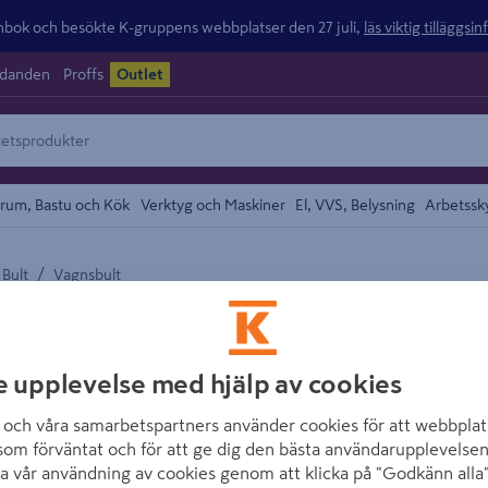
ok och besökte K-gruppens webbplatser den 27 juli,
läs viktig tilläggsi
udanden
Proffs
Outlet
rum, Bastu och Kök
Verktyg och Maskiner
El, VVS, Belysning
Arbetssk
/
Bult
Vagnsbult
området
VSB
VAGNSBULT VSB 
e upplevelse med hjälp av cookies
Artikelnummer
:
725163
E
och våra samarbetspartners använder cookies för att webbplat
som förväntat och för att ge dig den bästa användarupplevelsen
MVBF
a vår användning av cookies genom att klicka på "Godkänn alla"