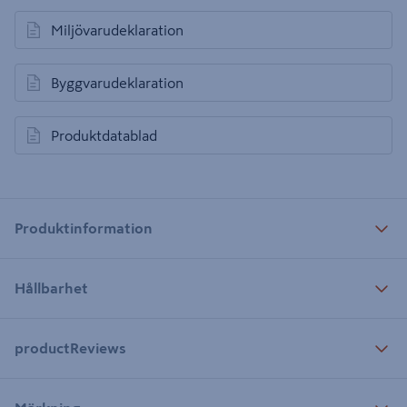
Miljövarudeklaration
öppnas i en ny flik
Byggvarudeklaration
öppnas i en ny flik
Produktdatablad
öppnas i en ny flik
Produktinformation
Hållbarhet
productReviews