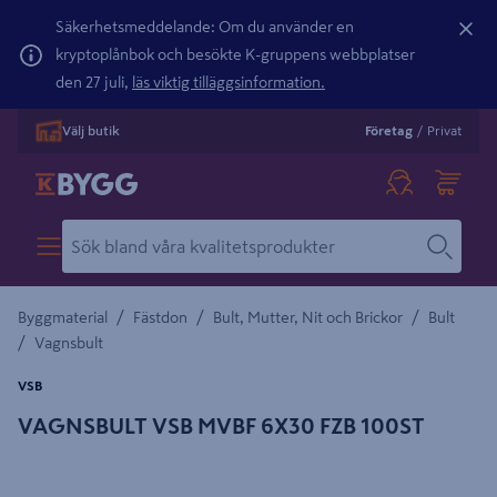
Säkerhetsmeddelande: Om du använder en
kryptoplånbok och besökte K-gruppens webbplatser
den 27 juli,
läs viktig tilläggsinformation.
Välj butik
Företag
/
Privat
/
/
/
Byggmaterial
Fästdon
Bult, Mutter, Nit och Brickor
Bult
/
Vagnsbult
VSB
VAGNSBULT VSB MVBF 6X30 FZB 100ST
Detaljerad beskrivning finns i produktbeskrivningsområdet