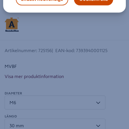
Dra på bilden för att zooma in
Artikelnummer
:
725156
EAN-kod
:
7393940001125
MVBF
Visa mer produktinformation
DIAMETER
LÄNGD