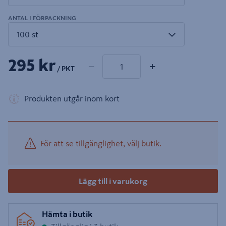
ANTAL I FÖRPACKNING
1 produkter
Antal
295 kr
−
+
/ PKT
Produkten utgår inom kort
För att se tillgänglighet, välj butik.
Lägg till i varukorg
Hämta i butik