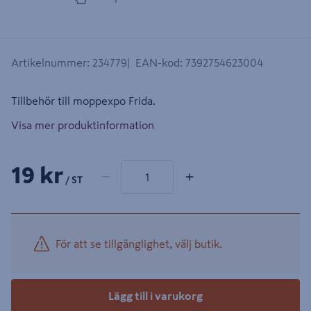
Artikelnummer
:
234779
EAN-kod
:
7392754623004
Tillbehör till moppexpo Frida.
Visa mer produktinformation
1 produkter
Antal
19 kr
−
+
/ ST
För att se tillgänglighet, välj butik.
Lägg till i varukorg