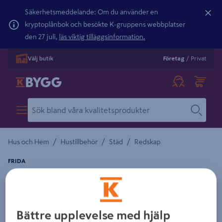
Säkerhetsmeddelande: Om du använder en
kryptoplånbok och besökte K-gruppens webbplatser
den 27 juli,
läs viktig tilläggsinformation.
Välj butik
Företag
/
Privat
/
/
/
Hus och Hem
Hustillbehör
Städ
Redskap
FRIDA
URVRIDARE FRIDA TILL HINK 62200
Detaljerad beskrivning finns i produktbeskrivningsområdet
Bättre upplevelse med hjälp