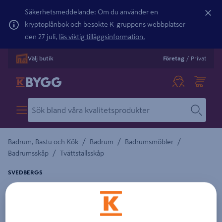
Säkerhetsmeddelande: Om du använder en
kryptoplånbok och besökte K-gruppens webbplatser
den 27 juli,
läs viktig tilläggsinformation.
Välj butik
Företag
/
Privat
/
/
/
Badrum, Bastu och Kök
Badrum
Badrumsmöbler
/
Badrumsskåp
Tvättställsskåp
SVEDBERGS
UNDERDEL SVEDBERGS POEM PROFIL BRUN
ASK, 1LÅD INTHT 80X45X35CM