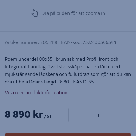
Dra på bilden för att zooma in
Artikelnummer
:
2054119
EAN-kod
:
7323100366344
Poem underdel 80x35 i brun ask med Profil front och
integrerat handtag. Tvättställsskåpet har en låda med
mjukstängande lådskena och fullutdrag som gör att du kan
dra ut hela lådans längd. B: 80 H: 45 D: 35
Visa mer produktinformation
1 produkter
Antal
8 890 kr
−
+
/ ST