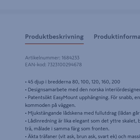
Produktbeskrivning
Produktinforma
Artikelnummer
:
1684233
EAN-kod
:
7323100294678
• 45 djup i bredderna 80, 100, 120, 160, 200
• Designsamarbete med den norska interiördesigne
• Patentsökt EasyMount upphängning. För snabb, en
kommoden på väggen.
• Mjukstängande lådskena med fullutdrag (lådan går a
• Lådinredning är lika elegant som det yttre skalet, 
trä, målade i samma färg som fronten.
• Äkta träfaner (vit ask, brun ask, svart ek) och mass