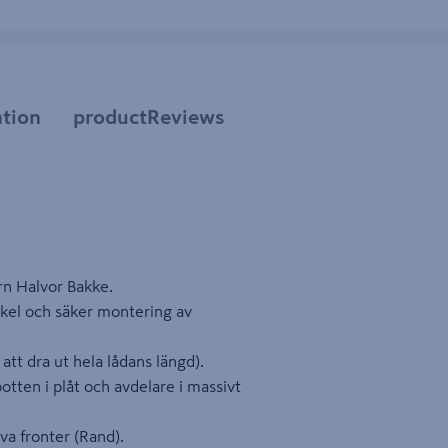
tion
productReviews
rn Halvor Bakke.
kel och säker montering av
tt dra ut hela lådans längd).
botten i plåt och avdelare i massivt
iva fronter (Rand).