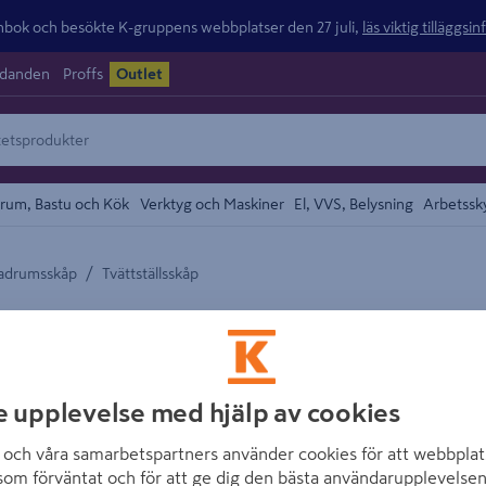
ok och besökte K-gruppens webbplatser den 27 juli,
läs viktig tilläggsi
udanden
Proffs
Outlet
rum, Bastu och Kök
Verktyg och Maskiner
El, VVS, Belysning
Arbetssk
/
adrumsskåp
Tvättställsskåp
området
SVEDBERGS
TVÄTTSTÄLLSSKÅ
1+1+1L ÖPPEN 1
e upplevelse med hjälp av cookies
Artikelnummer
:
1684233
och våra samarbetspartners använder cookies för att webbplat
som förväntat och för att ge dig den bästa användarupplevelsen