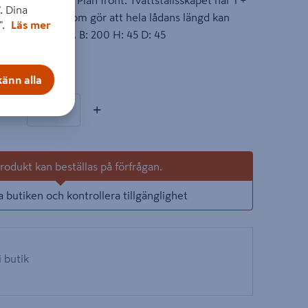
5 i vit med Plan front. Tvättställsskåpet har 1 +
. Dina
nde lådskena som gör att hela lådans längd kan
".
Läs mer
ngår i 40 lådan. B: 200 H: 45 D: 45
on
änn alla
 produkter
ntal
−
+
odukt kan beställas på förfrågan.
a butiken och kontrollera tillgänglighet
i butik