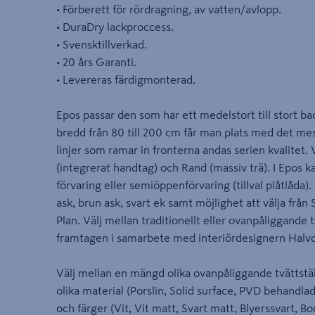
• Förberett för rördragning, av vatten/avlopp.
• DuraDry lackproccess.
• Svensktillverkad.
• 20 års Garanti.
• Levereras färdigmonterad.
Epos passar den som har ett medelstort till stor
bredd från 80 till 200 cm får man plats med det me
linjer som ramar in fronterna andas serien kvalitet. 
(integrerat handtag) och Rand (massiv trä). I Epos k
förvaring eller semiöppenförvaring (tillval plåtlåda). F
ask, brun ask, svart ek samt möjlighet att välja från 
Plan. Välj mellan traditionellt eller ovanpåliggande 
framtagen i samarbete med interiördesignern Halvo
Välj mellan en mängd olika ovanpåliggande tvättställ
olika material (Porslin, Solid surface, PVD behandlad
och färger (Vit, Vit matt, Svart matt, Blyerssvart, B