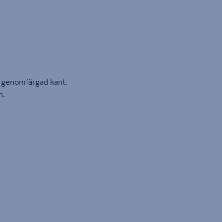
d genomfärgad kant.
n.