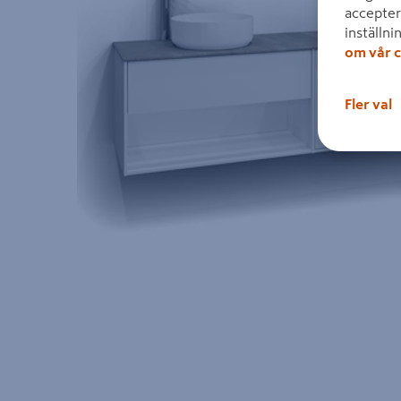
accepter
inställni
om vår c
Fler val