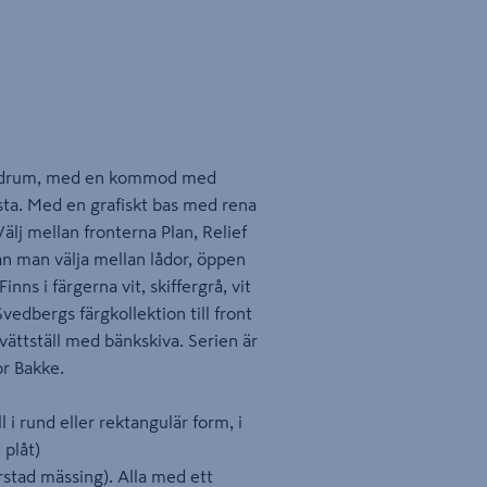
t badrum, med en kommod med
sta. Med en grafiskt bas med rena
Välj mellan fronterna Plan, Relief
an man välja mellan lådor, öppen
inns i färgerna vit, skiffergrå, vit
Svedbergs färgkollektion till front
tvättställ med bänkskiva. Serien är
r Bakke.
 i rund eller rektangulär form, i
 plåt)
orstad mässing). Alla med ett