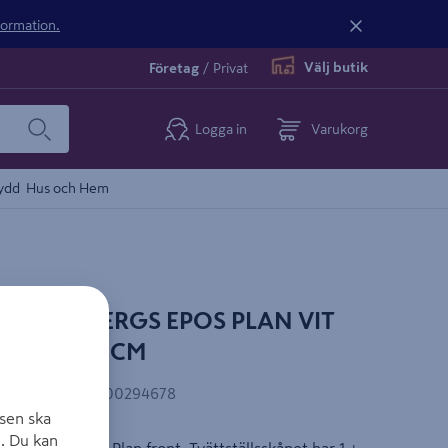
nformation.
Välj butik
Företag
/
Privat
Logga in
Varukorg
ydd
Hus och Hem
P SVEDBERGS EPOS PLAN VIT
99X45,3X45CM
EAN-kod
:
7323100294678
sen ska
. Du kan