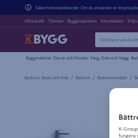
Säkerhetsmeddelande: Om du använder en kryptoplånb
Hitta butik
Tjänster
Bygginspiration
Varumärken
Erbj
Byggmaterial
Dörrar och Fönster
Färg, Golv och Vägg
Bad
/
/
/
Badrum, Bastu och Kök
Badrum
Badrumsmöbler
B
Detaljerad beskrivning finns i produktbeskrivnings
Bättr
K-Group 
fungera 