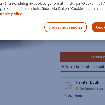
Epos TVÄTTSTÄLLSSKÅP 200x4
a vår användning av cookies genom att klicka på "Godkänn alla"
1 + 1 lådor med mjukstänga
ngar kan du när som helst ändra via länken "Cookie-inställningar
användas. Dubbelt eluttag i
ookie-policy
Visa mer produktinformati
Endast nödvändiga
Godk
1
A
24 090 kr
/ ST
Denna pr
Klicka här
för att kontakt
Hämta i butik
Se lagerstatus 
Välj butik